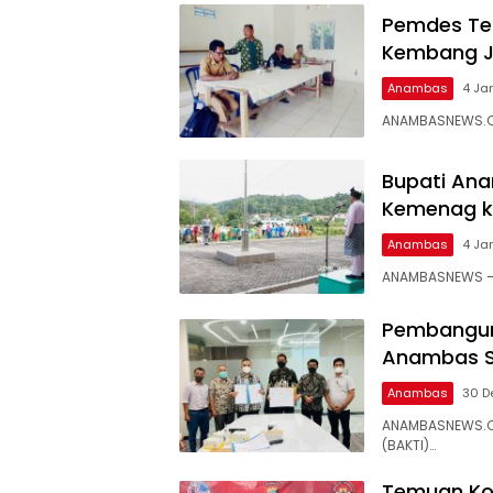
Pemdes Te
Kembang 
Anambas
4 Ja
ANAMBASNEWS.CO
Bupati Ana
Kemenag k
Anambas
4 Ja
ANAMBASNEWS – 
Pembanguna
Anambas S
Anambas
30 D
ANAMBASNEWS.CO
(BAKTI)…
Temuan Kok