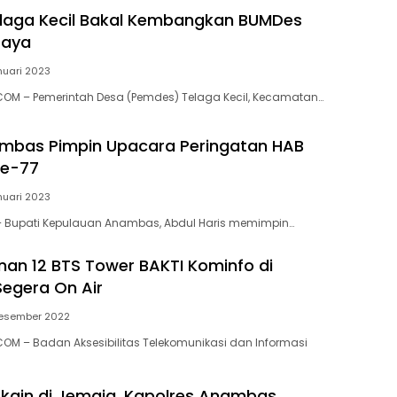
laga Kecil Bakal Kembangkan BUMDes
Jaya
nuari 2023
M – Pemerintah Desa (Pemdes) Telaga Kecil, Kecamatan…
mbas Pimpin Upacara Peringatan HAB
e-77
nuari 2023
Bupati Kepulauan Anambas, Abdul Haris memimpin…
n 12 BTS Tower BAKTI Kominfo di
egera On Air
esember 2022
M – Badan Aksesibilitas Telekomunikasi dan Informasi
ain di Jemaja, Kapolres Anambas