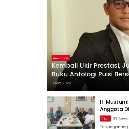
Anambas
Kembali Ukir Prestasi,
Buku Antologi Puisi Be
6 April 2026
H. Mustami
Anggota D
Kepri
23 Janua
Tanjungpinang,