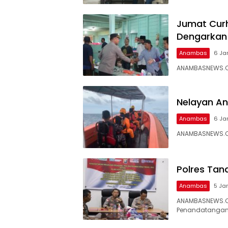
Jumat Curh
Dengarkan
Anambas
6 Ja
ANAMBASNEWS.CO
Nelayan An
Anambas
6 Ja
ANAMBASNEWS.CO
Polres Tan
Anambas
5 Ja
ANAMBASNEWS.C
Penandatangana