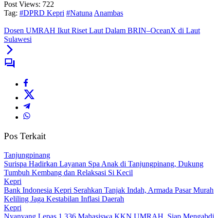
Post Views:
722
Tag:
#DPRD Kepri
#Natuna
Anambas
Dosen UMRAH Ikut Riset Laut Dalam BRIN–OceanX di Laut
Sulawesi
Pos Terkait
Tanjungpinang
Surispa Hadirkan Layanan Spa Anak di Tanjungpinang, Dukung
Tumbuh Kembang dan Relaksasi Si Kecil
Kepri
Bank Indonesia Kepri Serahkan Tanjak Indah, Armada Pasar Murah
Keliling Jaga Kestabilan Inflasi Daerah
Kepri
Nyanyang Lepas 1.336 Mahasiswa KKN UMRAH, Siap Mengabdi