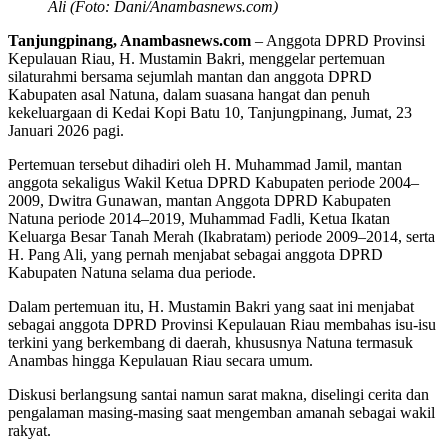
Ali (Foto: Dani/Anambasnews.com)
Tanjungpinang, Anambasnews.com
– Anggota DPRD Provinsi
Kepulauan Riau, H. Mustamin Bakri, menggelar pertemuan
silaturahmi bersama sejumlah mantan dan anggota DPRD
Kabupaten asal Natuna, dalam suasana hangat dan penuh
kekeluargaan di Kedai Kopi Batu 10, Tanjungpinang, Jumat, 23
Januari 2026 pagi.
Pertemuan tersebut dihadiri oleh H. Muhammad Jamil, mantan
anggota sekaligus Wakil Ketua DPRD Kabupaten periode 2004–
2009, Dwitra Gunawan, mantan Anggota DPRD Kabupaten
Natuna periode 2014–2019, Muhammad Fadli, Ketua Ikatan
Keluarga Besar Tanah Merah (Ikabratam) periode 2009–2014, serta
H. Pang Ali, yang pernah menjabat sebagai anggota DPRD
Kabupaten Natuna selama dua periode.
Dalam pertemuan itu, H. Mustamin Bakri yang saat ini menjabat
sebagai anggota DPRD Provinsi Kepulauan Riau membahas isu-isu
terkini yang berkembang di daerah, khususnya Natuna termasuk
Anambas hingga Kepulauan Riau secara umum.
Diskusi berlangsung santai namun sarat makna, diselingi cerita dan
pengalaman masing-masing saat mengemban amanah sebagai wakil
rakyat.