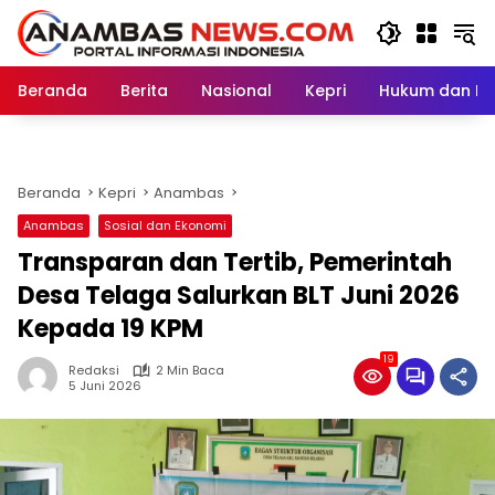
Langsung
ke
konten
Beranda
Berita
Nasional
Kepri
Hukum dan Kri
Beranda
Kepri
Anambas
Anambas
Sosial dan Ekonomi
Transparan dan Tertib, Pemerintah
Desa Telaga Salurkan BLT Juni 2026
Kepada 19 KPM
19
Redaksi
2 Min Baca
5 Juni 2026