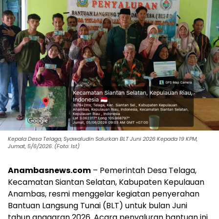
Kepala Desa Telaga, Syawaludin Salurkan BLT Juni 2026 Kepada 19 KPM,
Jumat, 5/6/2026. (Foto: Ist)
Anambasnews.com
– Pemerintah Desa Telaga,
Kecamatan Siantan Selatan, Kabupaten Kepulauan
Anambas, resmi menggelar kegiatan penyerahan
Bantuan Langsung Tunai (BLT) untuk bulan Juni
tahun anggaran 2026. Acara penyaluran bantuan ini