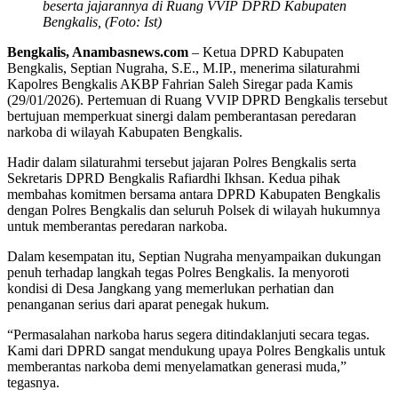
beserta jajarannya di Ruang VVIP DPRD Kabupaten
Bengkalis, (Foto: Ist)
Bengkalis, Anambasnews.com
– Ketua DPRD Kabupaten
Bengkalis, Septian Nugraha, S.E., M.IP., menerima silaturahmi
Kapolres Bengkalis AKBP Fahrian Saleh Siregar pada Kamis
(29/01/2026). Pertemuan di Ruang VVIP DPRD Bengkalis tersebut
bertujuan memperkuat sinergi dalam pemberantasan peredaran
narkoba di wilayah Kabupaten Bengkalis.
Hadir dalam silaturahmi tersebut jajaran Polres Bengkalis serta
Sekretaris DPRD Bengkalis Rafiardhi Ikhsan. Kedua pihak
membahas komitmen bersama antara DPRD Kabupaten Bengkalis
dengan Polres Bengkalis dan seluruh Polsek di wilayah hukumnya
untuk memberantas peredaran narkoba.
Dalam kesempatan itu, Septian Nugraha menyampaikan dukungan
penuh terhadap langkah tegas Polres Bengkalis. Ia menyoroti
kondisi di Desa Jangkang yang memerlukan perhatian dan
penanganan serius dari aparat penegak hukum.
“Permasalahan narkoba harus segera ditindaklanjuti secara tegas.
Kami dari DPRD sangat mendukung upaya Polres Bengkalis untuk
memberantas narkoba demi menyelamatkan generasi muda,”
tegasnya.