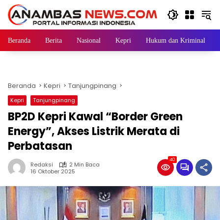
Langsung
ke
konten
Beranda
Berita
Nasional
Kepri
Hukum dan Kriminal
Beranda
Kepri
Tanjungpinang
Kepri
Tanjungpinang
BP2D Kepri Kawal “Border Green
Energy”, Akses Listrik Merata di
Perbatasan
40
Redaksi
2 Min Baca
16 Oktober 2025