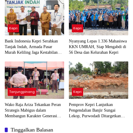
Kepri
Kepri
Bank Indonesia Kepri Serahkan
Nyanyang Lepas 1.336 Mahasiswa
Tanjak Indah, Armada Pasar
KKN UMRAH, Siap Mengabdi di
Murah Keliling Jaga Kestabilan
56 Desa dan Kelurahan Kepri
Inflasi Daerah
Tanjungpinang
Kepri
Wako Raja Ariza Tekankan Peran
Pemprov Kepri Lanjutkan
Strategis Mabigus dalam
Pengendalian Banjir Sungai
Membangun Karakter Generasi
Lekop, Purwodadi Ditargetkan
Muda
Bebas Genangan
Tinggalkan Balasan