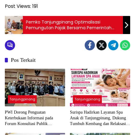
Post Views:
191
Pemko Tanjungpinang Optimalisasi
Pemungutan Pajak Bersama Pemerintah
Pusat
Pos Terkait
Tanjungpinang
Tanjungpinang
PWI Dorong Penguatan
Surispa Hadirkan Layanan Spa
Keterbukaan Informasi pada
Anak di Tanjungpinang, Dukung
Forum Konsultasi Publik
Tumbuh Kembang dan Relaksasi
Diskominfo Kepri
Si Kecil