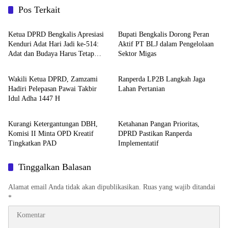
Pos Terkait
DPRD Bengkalis
Bengkalis
Ketua DPRD Bengkalis Apresiasi
Bupati Bengkalis Dorong Peran
Kenduri Adat Hari Jadi ke-514:
Aktif PT BLJ dalam Pengelolaan
Adat dan Budaya Harus Tetap
Sektor Migas
DPRD Bengkalis
DPRD Bengkalis
Hidup
Wakili Ketua DPRD, Zamzami
Ranperda LP2B Langkah Jaga
Hadiri Pelepasan Pawai Takbir
Lahan Pertanian
Idul Adha 1447 H
DPRD Bengkalis
DPRD Bengkalis
Kurangi Ketergantungan DBH,
Ketahanan Pangan Prioritas,
Komisi II Minta OPD Kreatif
DPRD Pastikan Ranperda
Tingkatkan PAD
Implementatif
Tinggalkan Balasan
Alamat email Anda tidak akan dipublikasikan.
Ruas yang wajib ditandai
*