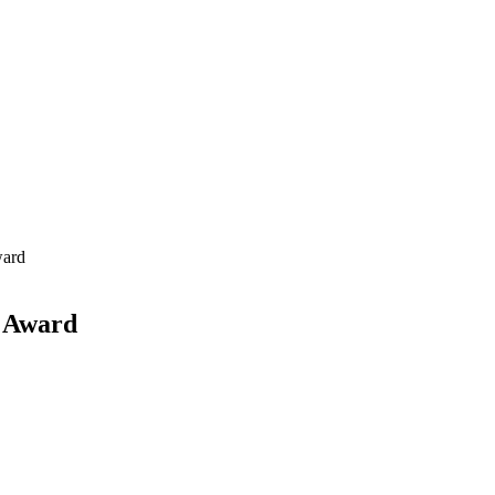
ward
a Award