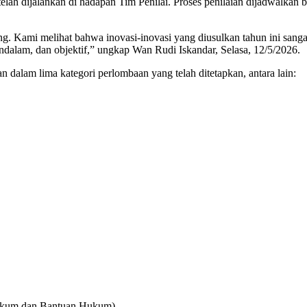
h dijalankan di hadapan Tim Penilai. Proses penilaian dijadwalkan be
ung. Kami melihat bahwa inovasi-inovasi yang diusulkan tahun ini sanga
ndalam, dan objektif,” ungkap Wan Rudi Iskandar, Selasa, 12/5/2026.
n dalam lima kategori perlombaan yang telah ditetapkan, antara lain:
 Hukum dan Bantuan Hukum)