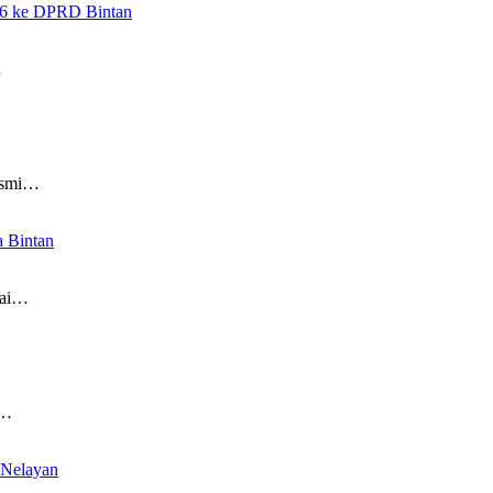
26 ke DPRD Bintan
…
resmi…
a Bintan
gai…
,…
 Nelayan