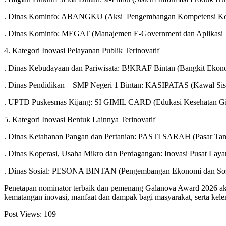
. Dinas Kominfo: ABANGKU (Aksi Pengembangan Kompetensi Ko
. Dinas Kominfo: MEGAT (Manajemen E-Government dan Aplikasi 
4. Kategori Inovasi Pelayanan Publik Terinovatif
. Dinas Kebudayaan dan Pariwisata: B!KRAF Bintan (Bangkit Ekono
. Dinas Pendidikan – SMP Negeri 1 Bintan: KASIPATAS (Kawal Si
. UPTD Puskesmas Kijang: SI GIMIL CARD (Edukasi Kesehatan Gig
5. Kategori Inovasi Bentuk Lainnya Terinovatif
. Dinas Ketahanan Pangan dan Pertanian: PASTI SARAH (Pasar Tan
. Dinas Koperasi, Usaha Mikro dan Perdagangan: Inovasi Pusat Laya
. Dinas Sosial: PESONA BINTAN (Pengembangan Ekonomi dan Sosi
Penetapan nominator terbaik dan pemenang Galanova Award 2026 akan 
kematangan inovasi, manfaat dan dampak bagi masyarakat, serta kel
Post Views:
109