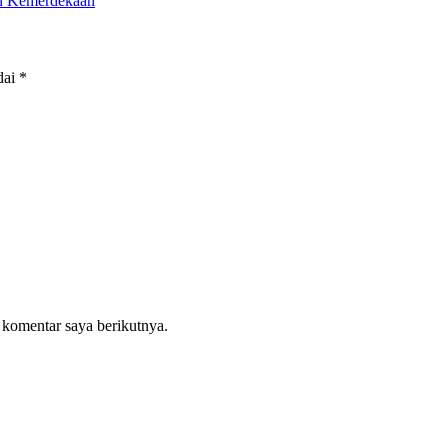
an Kemerdekaan
dai
*
 komentar saya berikutnya.