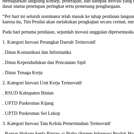
memaparkan langsung konsep, penerapan, dan dampak inovasi yang tela
dasar utama penetapan peringkat serta pemenang penghargaan.
“Per hari ini seluruh nominator telah masuk ke tahap penilaian langs
karena itu, Tim Penilai akan melakukan pengkajian secara cermat, me
Pada hari pertama penilaian, sejumlah inovasi unggulan dipresentasika
1. Kategori Inovasi Perangkat Daerah Terinovatif
. Dinas Komunikasi dan Informatika
. Dinas Kependudukan dan Pencatatan Sipil
. Dinas Tenaga Kerja
2. Kategori Inovasi Unit Kerja Terinovatif
. RSUD Kabupaten Bintan
. UPTD Puskesmas Kijang
. UPTD Puskesmas Sei Lekop
3. Kategori Inovasi Tata Kelola Pemerintahan Terinovatif
. Bagian Hukum Setda Bintan: si-Prabu (Sistem Informasi Produk