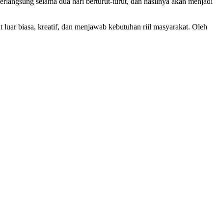
rlangsung selama dua hari berturut-turut, dan hasilnya akan menjadi
t luar biasa, kreatif, dan menjawab kebutuhan riil masyarakat. Oleh