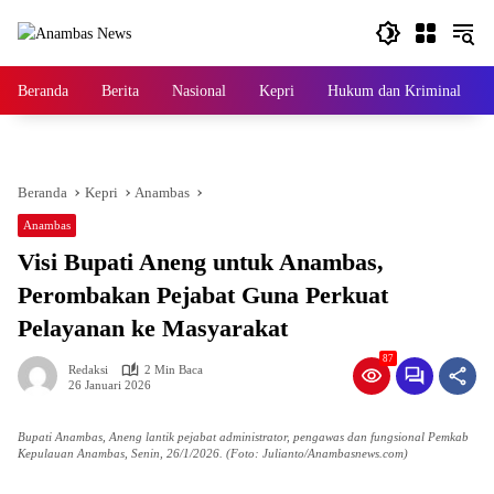
Langsung
ke
konten
Beranda
Berita
Nasional
Kepri
Hukum dan Kriminal
Beranda
Kepri
Anambas
Anambas
Visi Bupati Aneng untuk Anambas,
Perombakan Pejabat Guna Perkuat
Pelayanan ke Masyarakat
87
Redaksi
2 Min Baca
26 Januari 2026
‎Bupati Anambas, Aneng lantik pejabat administrator, pengawas dan fungsional Pemkab
Kepulauan Anambas, Senin, 26/1/2026. (Foto: Julianto/Anambasnews.com)