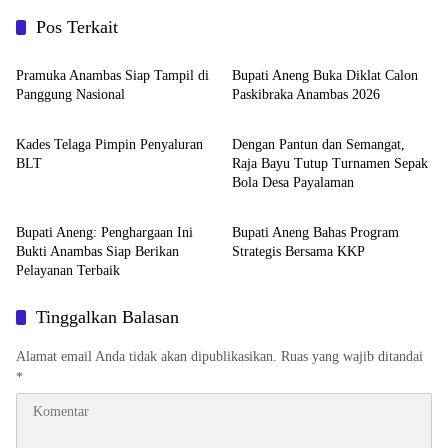
Pos Terkait
Anambas
Anambas
Pramuka Anambas Siap Tampil di
Bupati Aneng Buka Diklat Calon
Panggung Nasional
Paskibraka Anambas 2026
Anambas
Anambas
Kades Telaga Pimpin Penyaluran
Dengan Pantun dan Semangat,
BLT
Raja Bayu Tutup Turnamen Sepak
Bola Desa Payalaman
Anambas
Anambas
Bupati Aneng: Penghargaan Ini
Bupati Aneng Bahas Program
Bukti Anambas Siap Berikan
Strategis Bersama KKP
Pelayanan Terbaik
Tinggalkan Balasan
Alamat email Anda tidak akan dipublikasikan.
Ruas yang wajib ditandai
*