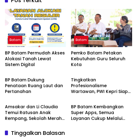
Pos Terkait
Batam
Batam
BP Batam Permudah Akses
Pemko Batam Petakan
Alokasi Tanah Lewat
Kebutuhan Guru Seluruh
Sistem Digital
Kota
Batam
Batam
BP Batam Dukung
Tingkatkan
Penataan Ruang Laut dan
Profesionalisme
Pertanahan
Wartawan, PWI Kepri Siap
Batam
Batam
Gelar Uji Kompetensi
Wartawan Gratis Sesuai
Amsakar dan Li Claudia
BP Batam Kembangkan
Prosedur
Temui Ratusan Anak
Super Apps, Semua
Rempang, Sekolah Merah
Layanan Cukup Melalui
Putih Jembatan Mencapai
Satu Pintu Digital
Mimpi
Tinggalkan Balasan