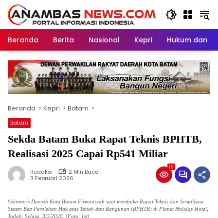
Langsung
ke
konten
Beranda
Berita
Nasional
Kepri
Hukum dan Kri
Beranda
Kepri
Batam
Batam
Sekda Batam Buka Rapat Teknis BPHTB,
Realisasi 2025 Capai Rp541 Miliar
19
Redaksi
2 Min Baca
3 Februari 2026
Sekretaris Daerah Kota Batam Firmansyah saat membuka Rapat Teknis dan Sosialisasi
Sistem Bea Perolehan Hak atas Tanah dan Bangunan (BPHTB) di Planet Holiday Hotel,
Jodoh. Selasa, 3/2/2026. (Foto: Ist)