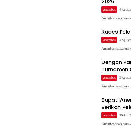
2026
Anambas
4 Agust
Anambasnews.com – 
Kades Tela
Anambas
3 Agust
Anambasnews.com Pe
Dengan Pan
Turnamen 
Anambas
2 Agust
Anambasnews.com – 
Bupati Ane
Berikan Pe
Anambas
30 Juli 
Anambasnews.com – 