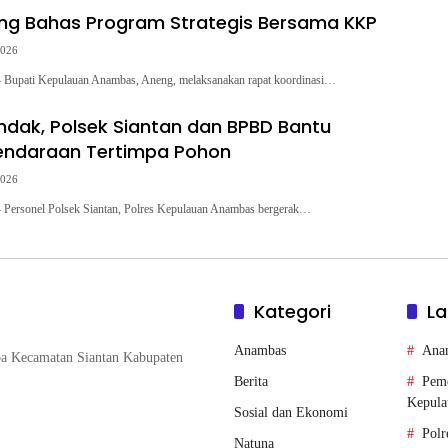
ng Bahas Program Strategis Bersama KKP
2026
Bupati Kepulauan Anambas, Aneng, melaksanakan rapat koordinasi…
indak, Polsek Siantan dan BPBD Bantu
endaraan Tertimpa Pohon
2026
Personel Polsek Siantan, Polres Kepulauan Anambas bergerak…
Kategori
La
Anambas
Ana
pa Kecamatan Siantan Kabupaten
Berita
Peme
Kepula
Sosial dan Ekonomi
Polr
Natuna