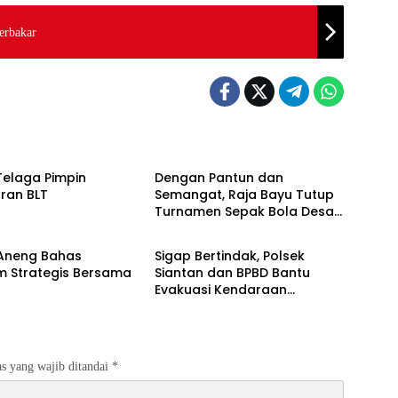
erbakar
s
Anambas
Telaga Pimpin
Dengan Pantun dan
ran BLT
Semangat, Raja Bayu Tutup
Turnamen Sepak Bola Desa
s
Anambas
Payalaman
 Aneng Bahas
Sigap Bertindak, Polsek
m Strategis Bersama
Siantan dan BPBD Bantu
Evakuasi Kendaraan
Tertimpa Pohon
s yang wajib ditandai
*