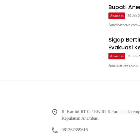
Bupati Ane
Anambas
29 Juli 
Anambasnews.com – 
Sigap Bert
Evakuasi K
Anambas
26 Juli 
Anambasnews.com – 
Jl. Kartini RT 02/ RW 01 Kelurahan Tarem
Kepulauan Anambas.
081267359616