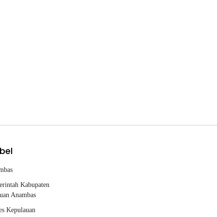
bel
mbas
rintah Kabupaten
uan Anambas
es Kepulauan