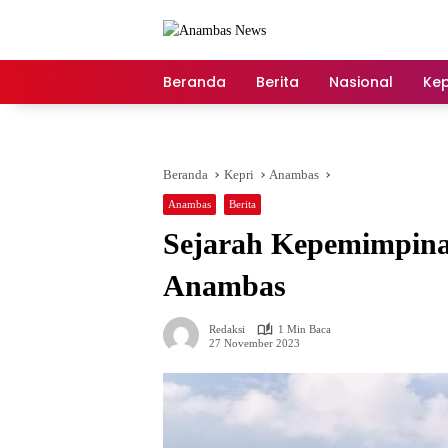
Langsung
ke
konten
Beranda
Berita
Nasional
Kep
Beranda
Kepri
Anambas
Anambas
Berita
Sejarah Kepemimpina
Anambas
Redaksi
1 Min Baca
27 November 2023