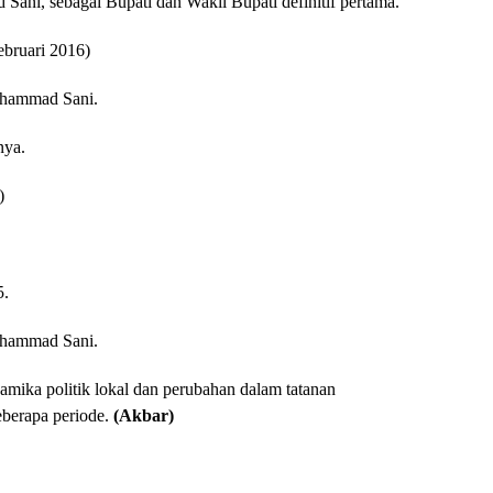
Sani, sebagai Bupati dan Wakil Bupati definitif pertama.
ebruari 2016)
uhammad Sani.
nya.
)
5.
uhammad Sani.
mika politik lokal dan perubahan dalam tatanan
berapa periode.
(Akbar)