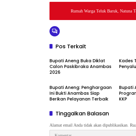
Rumah Warga Teluk Baruk, Natuna T
Pos Terkait
Anambas
Anamba
Bupati Aneng Buka Diklat
Kades 
Calon Paskibraka Anambas
Penyalu
2026
Anambas
Anamba
Bupati Aneng: Penghargaan
Bupati
Ini Bukti Anambas Siap
Progra
Berikan Pelayanan Terbaik
KKP
Tinggalkan Balasan
Alamat email Anda tidak akan dipublikasikan.
Rua