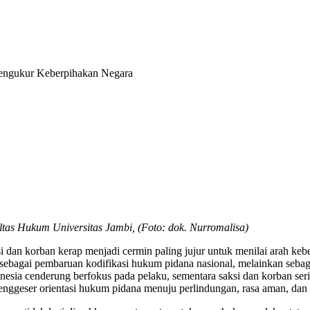
Mengukur Keberpihakan Negara
s Hukum Universitas Jambi, (Foto: dok. Nurromalisa) ‎
ksi dan korban kerap menjadi cermin paling jujur untuk menilai arah
agai pembaruan kodifikasi hukum pidana nasional, melainkan sebaga
onesia cenderung berfokus pada pelaku, sementara saksi dan korban ser
nggeser orientasi hukum pidana menuju perlindungan, rasa aman, dan 