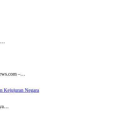
ng…
news.com –…
an Kejujuran Negara
nya…