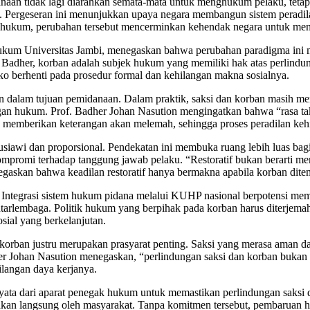
an tidak lagi diarahkan semata-mata untuk menghukum pelaku, tetapi
u. Pergeseran ini menunjukkan upaya negara membangun sistem peradil
ik hukum, perubahan tersebut mencerminkan kehendak negara untuk menat
hukum Universitas Jambi, menegaskan bahwa perubahan paradigma ini 
f. Badher, korban adalah subjek hukum yang memiliki hak atas perlindu
ko berhenti pada prosedur formal dan kehilangan makna sosialnya.
dalam tujuan pemidanaan. Dalam praktik, saksi dan korban masih meng
ngan hukum. Prof. Badher Johan Nasution mengingatkan bahwa “rasa t
 memberikan keterangan akan melemah, sehingga proses peradilan kehi
i dan proporsional. Pendekatan ini membuka ruang lebih luas bagi p
kompromi terhadap tanggung jawab pelaku. “Restoratif bukan berarti me
egaskan bahwa keadilan restoratif hanya bermakna apabila korban ditem
i. Integrasi sistem hukum pidana melalui KUHP nasional berpotensi mem
antarlembaga. Politik hukum yang berpihak pada korban harus diterjema
ial yang berkelanjutan.
 korban justru merupakan prasyarat penting. Saksi yang merasa aman d
Badher Johan Nasution menegaskan, “perlindungan saksi dan korban buka
langan daya kerjanya.
ata dari aparat penegak hukum untuk memastikan perlindungan saksi da
sakan langsung oleh masyarakat. Tanpa komitmen tersebut, pembaruan 