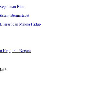
Kepulauan Riau
Sistem Bermartabat
 Literasi dan Makna Hidup
an Kejujuran Negara
dai
*