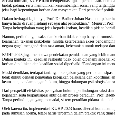
Secara normatif, KUHP baru memperluas tujuan pemidanaan. Pemidana
tindak pidana, serta memulihkan keseimbangan sosial yang tergangg
jelas bagi kepentingan korban dan masyarakat. Dari perspektif polit
Dalam berbagai kajiannya, Prof. Dr. Badher Johan Nasution, pakar 
hanya hadir di ruang sidang sebagai alat pembuktian,”. Menurut Pro
Tanpa keberpihakan yang jelas kepada korban, keadilan pidana berisi
Namun, perlindungan saksi dan korban tidak cukup hanya dirumuskan 
keamanan, tekanan psikologis, hingga keterbatasan akses pendampi
negara gagal menghadirkan rasa aman, keberanian untuk melapor dan
KUHP 2023 juga membawa pendekatan pemidanaan yang lebih manusiaw
Dalam konteks ini, keadilan restoratif tidak boleh dipahami sebagai 
korban dipulihkan dan keadilan sosial diperbaiki.”Pandangan ini men
Meski demikian, terdapat tantangan kebijakan yang perlu diantisipas
tidak diikuti dengan penguatan kebijakan pelaksana dan koordinasi 
keamanan, pendampingan hukum, hingga dukungan psikologis dan sos
Dari perspektif efektivitas penegakan hukum, perlindungan saksi dan
kejahatan serta berpartisipasi aktif dalam proses peradilan. Prof. 
Tanpa perlindungan yang memadai, sistem peradilan pidana akan kehi
Oleh karena itu, implementasi KUHP 2023 harus disertai komitmen ny
pada rumusan norma, tetapi harus tercermin dalam praktik yang dira