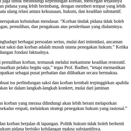
 juga untuk melindungi kepentingan korban, mencegah terjadinya
an pidana yang lebih berimbang, dengan memberi tempat yang lebih
a ulang relasi antara kekuasaan, hukum, dan keadilan substantif.
merupakan kebutuhan mendasar. “Korban tindak pidana tidak boleh
ngan, pemulihan, dan pengakuan atas penderitaan yang dialaminya.
hadapi berbagai persoalan serius, mulai dari intimidasi, ancaman
akut saksi dan korban adalah musuh utama penegakan hukum.” Ketika
langan fondasi faktualnya.
emulihan korban, termasuk melalui mekanisme keadilan restoratif.
maafkan pelaku begitu saja,” tegas Prof. Badher, “tetapi memastikan
patkan sebagai pusat perhatian dan dilibatkan secara bermakna.
buat isu perlindungan saksi dan korban kembali terpinggirkan apabila
hkan ke dalam langkah-langkah konkret, mulai dari jaminan
an korban yang merasa dilindungi akan lebih berani melaporkan
n sekadar empati, melainkan strategi penegakan hukum yang rasional.”
n korban berjalan di lapangan. Politik hukum tidak boleh berhenti
hukum pidana berisiko kehilangan makna substantifnya.