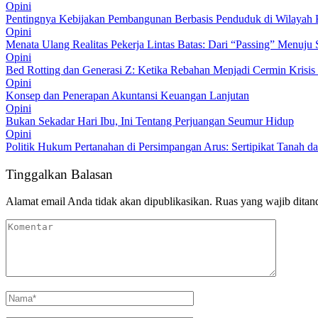
Opini
Pentingnya Kebijakan Pembangunan Berbasis Penduduk di Wilayah 
Opini
Menata Ulang Realitas Pekerja Lintas Batas: Dari “Passing” Menuju 
Opini
Bed Rotting dan Generasi Z: Ketika Rebahan Menjadi Cermin Krisis
Opini
Konsep dan Penerapan Akuntansi Keuangan Lanjutan
Opini
Bukan Sekadar Hari Ibu, Ini Tentang Perjuangan Seumur Hidup
Opini
Politik Hukum Pertanahan di Persimpangan Arus: Sertipikat Tanah d
Tinggalkan Balasan
Alamat email Anda tidak akan dipublikasikan.
Ruas yang wajib ditan