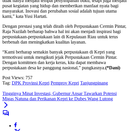
tidak hanya menjadi tempat penyimpanan buku, tetapi juga menjadi
pusat kegiatan yang hidup dan memberikan manfaat nyata bagi
masyarakat. Inovasi dan perubahan sosial adalah tujuan utama
kami,” kata Yusi Hartati.
Dengan prestasi yang telah diraih oleh Perpustakaan Cermin Pintar,
Raja Nazilah berharap bahwa hal ini akan menjadi inspirasi bagi
perpustakaan-perpustakaan lain di Kepulauan Riau untuk terus
berbenah dan meningkatkan kualitas layanan.
“Kami berharap semakin banyak perpustakaan di Kepri yang
termotivasi untuk mengikuti jejak Perpustakaan Cermin Pintar.
Dengan komitmen dan kerja keras, kita dapat membawa
perpustakaan desa ke panggung nasional,” pungkasnya.
(*Dani)
Post Views:
757
Tag:
DPK Provinsi Kepri
Pemprov Kepri
Tanjungpinang
Tingginya Minat Investasi, Gubernur Ansar Tawarkan Potensi
Migas Natuna dan Perikanan Kepri ke Dubes Wang Lutong