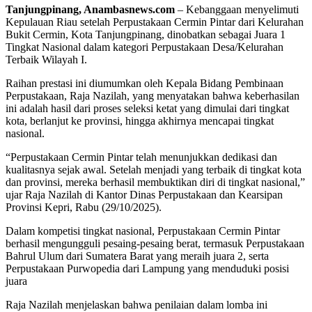
Tanjungpinang, Anambasnews.com
– Kebanggaan menyelimuti
Kepulauan Riau setelah Perpustakaan Cermin Pintar dari Kelurahan
Bukit Cermin, Kota Tanjungpinang, dinobatkan sebagai Juara 1
Tingkat Nasional dalam kategori Perpustakaan Desa/Kelurahan
Terbaik Wilayah I.
Raihan prestasi ini diumumkan oleh Kepala Bidang Pembinaan
Perpustakaan, Raja Nazilah, yang menyatakan bahwa keberhasilan
ini adalah hasil dari proses seleksi ketat yang dimulai dari tingkat
kota, berlanjut ke provinsi, hingga akhirnya mencapai tingkat
nasional.
“Perpustakaan Cermin Pintar telah menunjukkan dedikasi dan
kualitasnya sejak awal. Setelah menjadi yang terbaik di tingkat kota
dan provinsi, mereka berhasil membuktikan diri di tingkat nasional,”
ujar Raja Nazilah di Kantor Dinas Perpustakaan dan Kearsipan
Provinsi Kepri, Rabu (29/10/2025).
Dalam kompetisi tingkat nasional, Perpustakaan Cermin Pintar
berhasil mengungguli pesaing-pesaing berat, termasuk Perpustakaan
Bahrul Ulum dari Sumatera Barat yang meraih juara 2, serta
Perpustakaan Purwopedia dari Lampung yang menduduki posisi
juara
Raja Nazilah menjelaskan bahwa penilaian dalam lomba ini