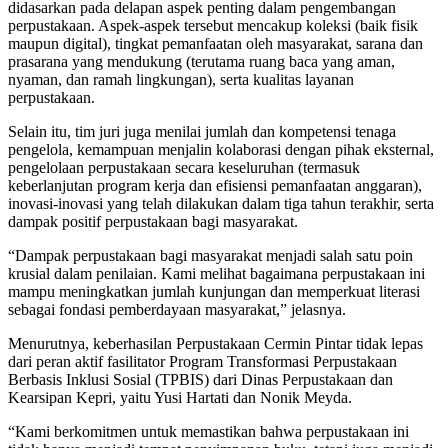
didasarkan pada delapan aspek penting dalam pengembangan
perpustakaan. Aspek-aspek tersebut mencakup koleksi (baik fisik
maupun digital), tingkat pemanfaatan oleh masyarakat, sarana dan
prasarana yang mendukung (terutama ruang baca yang aman,
nyaman, dan ramah lingkungan), serta kualitas layanan
perpustakaan.
Selain itu, tim juri juga menilai jumlah dan kompetensi tenaga
pengelola, kemampuan menjalin kolaborasi dengan pihak eksternal,
pengelolaan perpustakaan secara keseluruhan (termasuk
keberlanjutan program kerja dan efisiensi pemanfaatan anggaran),
inovasi-inovasi yang telah dilakukan dalam tiga tahun terakhir, serta
dampak positif perpustakaan bagi masyarakat.
“Dampak perpustakaan bagi masyarakat menjadi salah satu poin
krusial dalam penilaian. Kami melihat bagaimana perpustakaan ini
mampu meningkatkan jumlah kunjungan dan memperkuat literasi
sebagai fondasi pemberdayaan masyarakat,” jelasnya.
Menurutnya, keberhasilan Perpustakaan Cermin Pintar tidak lepas
dari peran aktif fasilitator Program Transformasi Perpustakaan
Berbasis Inklusi Sosial (TPBIS) dari Dinas Perpustakaan dan
Kearsipan Kepri, yaitu Yusi Hartati dan Nonik Meyda.
“Kami berkomitmen untuk memastikan bahwa perpustakaan ini