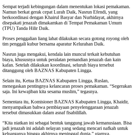
Sempat terjadi kebingungan dalam menentukan lokasi pemakaman.
Namun berkat gerak cepat Lurah Daik, Nasrun Efendi, yang
berkoordinasi dengan Khairul Basyar dan Nurhidayat, akhirnya
disepakati jenazah dimakamkan di Tempat Pemakaman Umum
(TPU) Tanda Hilir Daik.
Proses penggalian liang lahat dilakukan secara gotong royong oleh
tim penggali kubur bersama aparatur Kelurahan Daik.
Nasrun juga mengakui, kendala lain muncul terkait kebutuhan
biaya, khususnya untuk peralatan pemandian jenazah dan kain
kafan. Setelah dilakukan koordinasi, seluruh biaya tersebut
ditanggung oleh BAZNAS Kabupaten Lingga.
Selain itu, Ketua BAZNAS Kabupaten Lingga, Ruslan,
menegaskan pentingnya kelancaran proses pemakaman. “Segerakan
saja. Ini kewajiban kita sesama muslim,” tegasnya.
Sementara itu, Komisioner BAZNAS Kabupaten Lingga, Khaidir,
menyampaikan bahwa pembiayaan penyelenggaraan jenazah
tersebut dimasukkan dalam asnaf fisabilillah.
“Kita niatkan ini sebagai bentuk tanggung jawab kemanusiaan. Bisa
jadi jenazah ini adalah nelayan yang sedang mencari nafkah untuk
keluarganya hingga akhirnya meninggal dunia,” ujarnya.