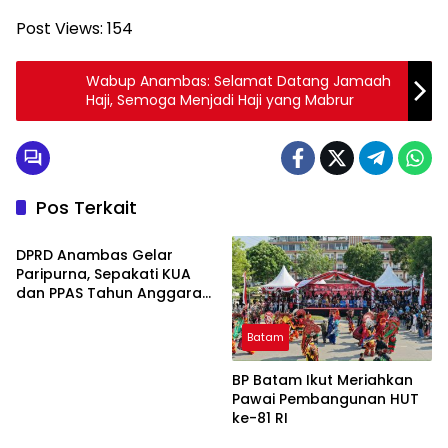
Post Views:
154
Wabup Anambas: Selamat Datang Jamaah
Haji, Semoga Menjadi Haji yang Mabrur
Pos Terkait
Advetorial
DPRD Anambas Gelar
Paripurna, Sepakati KUA
dan PPAS Tahun Anggaran
2027 Bersama Pemkab
Batam
BP Batam Ikut Meriahkan
Pawai Pembangunan HUT
ke-81 RI