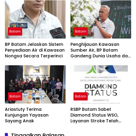
Batam
Batam
BP Batam Jelaskan Sistem
Penghijauan Kawasan
Penyediaan Air di Kawasan
Sumber Air, BP Batam
Nongsa Secara Terperinci
Gandeng Dunia Usaha dan
Akademisi
Batam
Batam
Ariastuty Terima
RSBP Batam Sabet
Kunjungan Yayasan
Diamond Status WSO,
Sayang Anak
Layanan Stroke Telah
Setara Standar
Internasional
Tinggalkan Balasan