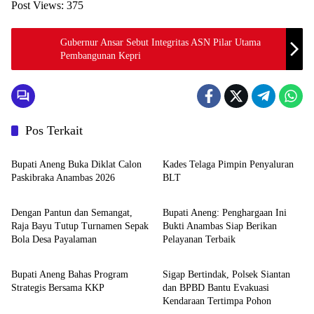
Post Views:
375
Gubernur Ansar Sebut Integritas ASN Pilar Utama
Pembangunan Kepri
Pos Terkait
Anambas
Anambas
Bupati Aneng Buka Diklat Calon
Kades Telaga Pimpin Penyaluran
Paskibraka Anambas 2026
BLT
Anambas
Anambas
Dengan Pantun dan Semangat,
Bupati Aneng: Penghargaan Ini
Raja Bayu Tutup Turnamen Sepak
Bukti Anambas Siap Berikan
Bola Desa Payalaman
Pelayanan Terbaik
Anambas
Anambas
Bupati Aneng Bahas Program
Sigap Bertindak, Polsek Siantan
Strategis Bersama KKP
dan BPBD Bantu Evakuasi
Kendaraan Tertimpa Pohon