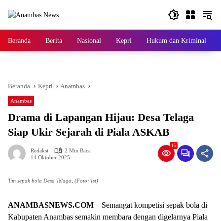
Langsung
ke
konten
Beranda
Berita
Nasional
Kepri
Hukum dan Kriminal
Beranda
Kepri
Anambas
Anambas
Drama di Lapangan Hijau: Desa Telaga
Siap Ukir Sejarah di Piala ASKAB
15
Redaksi
2 Min Baca
14 Oktober 2025
Tim sepak bola Desa Telaga, (Foto: Ist)
ANAMBASNEWS.COM
– Semangat kompetisi sepak bola di
Kabupaten Anambas semakin membara dengan digelarnya Piala