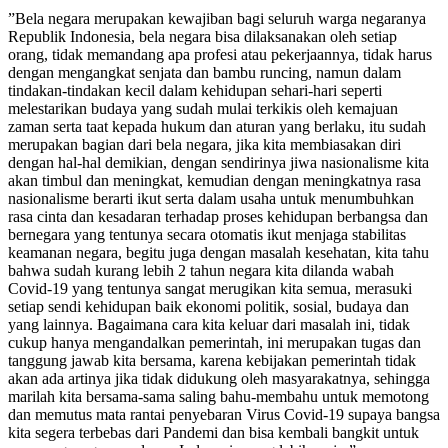
”Bela negara merupakan kewajiban bagi seluruh warga negaranya
Republik Indonesia, bela negara bisa dilaksanakan oleh setiap
orang, tidak memandang apa profesi atau pekerjaannya, tidak harus
dengan mengangkat senjata dan bambu runcing, namun dalam
tindakan-tindakan kecil dalam kehidupan sehari-hari seperti
melestarikan budaya yang sudah mulai terkikis oleh kemajuan
zaman serta taat kepada hukum dan aturan yang berlaku, itu sudah
merupakan bagian dari bela negara, jika kita membiasakan diri
dengan hal-hal demikian, dengan sendirinya jiwa nasionalisme kita
akan timbul dan meningkat, kemudian dengan meningkatnya rasa
nasionalisme berarti ikut serta dalam usaha untuk menumbuhkan
rasa cinta dan kesadaran terhadap proses kehidupan berbangsa dan
bernegara yang tentunya secara otomatis ikut menjaga stabilitas
keamanan negara, begitu juga dengan masalah kesehatan, kita tahu
bahwa sudah kurang lebih 2 tahun negara kita dilanda wabah
Covid-19 yang tentunya sangat merugikan kita semua, merasuki
setiap sendi kehidupan baik ekonomi politik, sosial, budaya dan
yang lainnya. Bagaimana cara kita keluar dari masalah ini, tidak
cukup hanya mengandalkan pemerintah, ini merupakan tugas dan
tanggung jawab kita bersama, karena kebijakan pemerintah tidak
akan ada artinya jika tidak didukung oleh masyarakatnya, sehingga
marilah kita bersama-sama saling bahu-membahu untuk memotong
dan memutus mata rantai penyebaran Virus Covid-19 supaya bangsa
kita segera terbebas dari Pandemi dan bisa kembali bangkit untuk