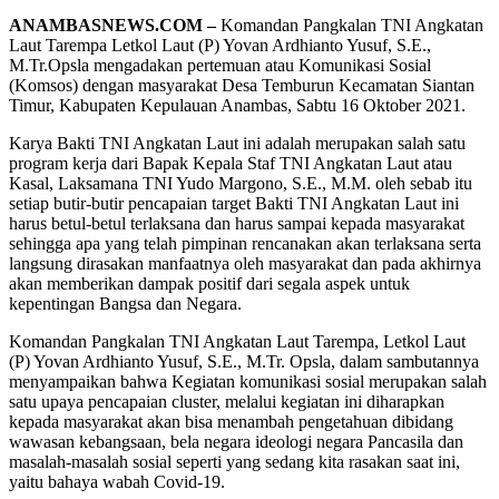
ANAMBASNEWS.COM –
Komandan Pangkalan TNI Angkatan
Laut Tarempa Letkol Laut (P) Yovan Ardhianto Yusuf, S.E.,
M.Tr.Opsla mengadakan pertemuan atau Komunikasi Sosial
(Komsos) dengan masyarakat Desa Temburun Kecamatan Siantan
Timur, Kabupaten Kepulauan Anambas, Sabtu 16 Oktober 2021.
Karya Bakti TNI Angkatan Laut ini adalah merupakan salah satu
program kerja dari Bapak Kepala Staf TNI Angkatan Laut atau
Kasal, Laksamana TNI Yudo Margono, S.E., M.M. oleh sebab itu
setiap butir-butir pencapaian target Bakti TNI Angkatan Laut ini
harus betul-betul terlaksana dan harus sampai kepada masyarakat
sehingga apa yang telah pimpinan rencanakan akan terlaksana serta
langsung dirasakan manfaatnya oleh masyarakat dan pada akhirnya
akan memberikan dampak positif dari segala aspek untuk
kepentingan Bangsa dan Negara.
Komandan Pangkalan TNI Angkatan Laut Tarempa, Letkol Laut
(P) Yovan Ardhianto Yusuf, S.E., M.Tr. Opsla, dalam sambutannya
menyampaikan bahwa Kegiatan komunikasi sosial merupakan salah
satu upaya pencapaian cluster, melalui kegiatan ini diharapkan
kepada masyarakat akan bisa menambah pengetahuan dibidang
wawasan kebangsaan, bela negara ideologi negara Pancasila dan
masalah-masalah sosial seperti yang sedang kita rasakan saat ini,
yaitu bahaya wabah Covid-19.