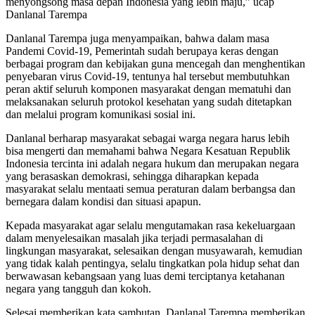
menyongsong masa depan Indonesia yang lebih maju,” ucap
Danlanal Tarempa
Danlanal Tarempa juga menyampaikan, bahwa dalam masa
Pandemi Covid-19, Pemerintah sudah berupaya keras dengan
berbagai program dan kebijakan guna mencegah dan menghentikan
penyebaran virus Covid-19, tentunya hal tersebut membutuhkan
peran aktif seluruh komponen masyarakat dengan mematuhi dan
melaksanakan seluruh protokol kesehatan yang sudah ditetapkan
dan melalui program komunikasi sosial ini.
Danlanal berharap masyarakat sebagai warga negara harus lebih
bisa mengerti dan memahami bahwa Negara Kesatuan Republik
Indonesia tercinta ini adalah negara hukum dan merupakan negara
yang berasaskan demokrasi, sehingga diharapkan kepada
masyarakat selalu mentaati semua peraturan dalam berbangsa dan
bernegara dalam kondisi dan situasi apapun.
Kepada masyarakat agar selalu mengutamakan rasa kekeluargaan
dalam menyelesaikan masalah jika terjadi permasalahan di
lingkungan masyarakat, selesaikan dengan musyawarah, kemudian
yang tidak kalah pentingya, selalu tingkatkan pola hidup sehat dan
berwawasan kebangsaan yang luas demi terciptanya ketahanan
negara yang tangguh dan kokoh.
Selesai memberikan kata sambutan, Danlanal Tarempa memberikan