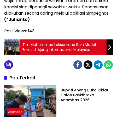
wajib tetap berada di wilayah Tarempa dan dalam
kondisi siap dipanggil sewaktu-waktu. Pengawasan
dilakukan secara daring melalui aplikasi Simpegnas.
(*Julianto)
Post Views:
143
Tim Muhammad Laksamana Raih Medali
Emas di Ajang Internasional Malaysia
Technology Expo 2026
Pos Terkait
Anambas
Bupati Aneng Buka Diklat
Calon Paskibraka
Anambas 2026
Anambas