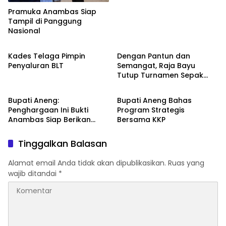
Pramuka Anambas Siap
Tampil di Panggung
Nasional
Anambas
Anambas
Kades Telaga Pimpin
Dengan Pantun dan
Penyaluran BLT
Semangat, Raja Bayu
Tutup Turnamen Sepak
Anambas
Anambas
Bola Desa Payalaman
Bupati Aneng:
Bupati Aneng Bahas
Penghargaan Ini Bukti
Program Strategis
Anambas Siap Berikan
Bersama KKP
Pelayanan Terbaik
Tinggalkan Balasan
Alamat email Anda tidak akan dipublikasikan.
Ruas yang
wajib ditandai
*