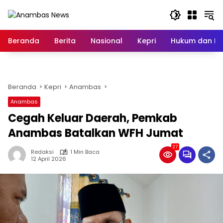
Langsung
ke
konten
Beranda
Berita
Nasional
Kepri
Hukum dan Kri
Beranda
Kepri
Anambas
Anambas
Cegah Keluar Daerah, Pemkab
Anambas Batalkan WFH Jumat
27
Redaksi
1 Min Baca
12 April 2026