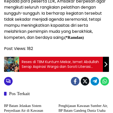
Kepada para peserta LDK, Amsakar berpesan agar
mengikuti seluruh rangkaian pelatihan dengan
sungguh-sungguh. Ia berharap kegiatan tersebut
tidak sekadar menjadi agenda seremonial, tetapi
mampu meningkatkan kapasitas diri serta
melahirkan pemimpin muda yang berakhlak,
kompeten, dan berdaya saing.
(*Ramdan)
Post Views:
182
Reses di TBM Kuntum Mekar, Ismet Abdullah
Serap Aspirasi Warga dan Soroti Literasi
hingga Status Lahan
Pos Terkait
Batam
Batam
BP Batam Jelaskan Sistem
Penghijauan Kawasan Sumber Air,
Penyediaan Air di Kawasan
BP Batam Gandeng Dunia Usaha