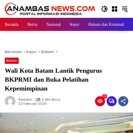
Langsung
ke
konten
Beranda
Berita
Nasional
Kepri
Hukum dan Kriminal
Beranda
Kepri
Batam
Batam
Wali Kota Batam Lantik Pengurus
BKPRMI dan Buka Pelatihan
Kepemimpinan
15
Redaksi
2 Min Baca
22 Februari 2026