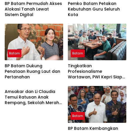
BP Batam Permudah Akses
Pemko Batam Petakan
Alokasi Tanah Lewat
Kebutuhan Guru Seluruh
Sistem Digital
Kota
Batam
Batam
BP Batam Dukung
Tingkatkan
Penataan Ruang Laut dan
Profesionalisme
Pertanahan
Wartawan, PWI Kepri Siap
Batam
Gelar Uji Kompetensi
Wartawan Gratis Sesuai
Amsakar dan Li Claudia
Prosedur
Temui Ratusan Anak
Rempang, Sekolah Merah
Putih Jembatan Mencapai
Mimpi
Batam
BP Batam Kembangkan