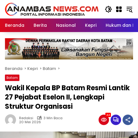
Langsung
ke
konten
Beranda
Berita
Nasional
Kepri
Hukum dan Kri
Beranda
Kepri
Batam
Batam
Wakil Kepala BP Batam Resmi Lantik
27 Pejabat Eselon II, Lengkapi
Struktur Organisasi
44
Redaksi
3 Min Baca
20 Mei 2026