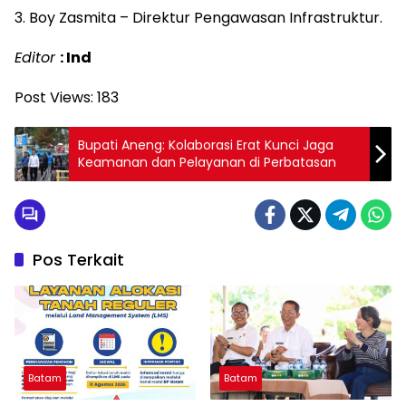
3. Boy Zasmita – Direktur Pengawasan Infrastruktur.
Editor
: Ind
Post Views:
183
‎Bupati Aneng: Kolaborasi Erat Kunci Jaga
Keamanan dan Pelayanan di Perbatasan
Pos Terkait
Batam
Batam