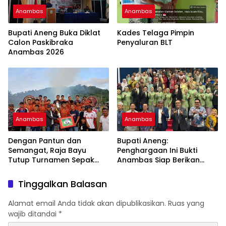
Anambas
Anambas
Bupati Aneng Buka Diklat
Kades Telaga Pimpin
Calon Paskibraka
Penyaluran BLT
Anambas 2026
Anambas
Anambas
Dengan Pantun dan
Bupati Aneng:
Semangat, Raja Bayu
Penghargaan Ini Bukti
Tutup Turnamen Sepak
Anambas Siap Berikan
Bola Desa Payalaman
Pelayanan Terbaik
Tinggalkan Balasan
Alamat email Anda tidak akan dipublikasikan.
Ruas yang
wajib ditandai
*