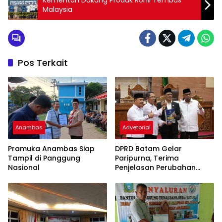
Kementan Dukung Produk Rohil Tembus
Malaysia
Pos Terkait
Anambas
Advetorial
Pramuka Anambas Siap
DPRD Batam Gelar
Tampil di Panggung
Paripurna, Terima
Nasional
Penjelasan Perubahan
KUA/PPAS dari Wali Kota