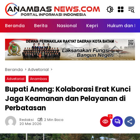
Langsung
ke
konten
Beranda
Berita
Nasional
Kepri
Hukum dan Kri
Beranda
Advetorial
Advetorial
Anambas
‎Bupati Aneng: Kolaborasi Erat Kunci
Jaga Keamanan dan Pelayanan di
Perbatasan
15
Redaksi
2 Min Baca
20 Mei 2026