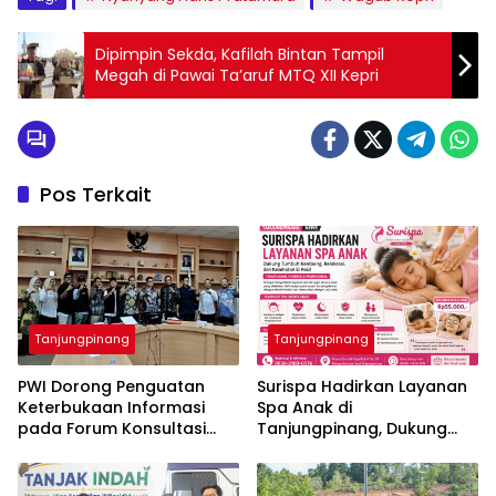
Dipimpin Sekda, Kafilah Bintan Tampil
Megah di Pawai Ta’aruf MTQ XII Kepri
Pos Terkait
Tanjungpinang
Tanjungpinang
PWI Dorong Penguatan
Surispa Hadirkan Layanan
Keterbukaan Informasi
Spa Anak di
pada Forum Konsultasi
Tanjungpinang, Dukung
Publik Diskominfo Kepri
Tumbuh Kembang dan
Relaksasi Si Kecil