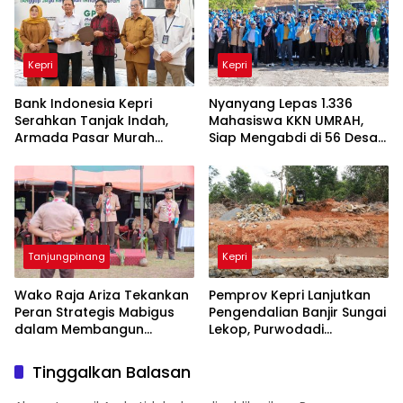
Kepri
Kepri
Bank Indonesia Kepri
Nyanyang Lepas 1.336
Serahkan Tanjak Indah,
Mahasiswa KKN UMRAH,
Armada Pasar Murah
Siap Mengabdi di 56 Desa
Keliling Jaga Kestabilan
dan Kelurahan Kepri
Inflasi Daerah
Tanjungpinang
Kepri
Wako Raja Ariza Tekankan
Pemprov Kepri Lanjutkan
Peran Strategis Mabigus
Pengendalian Banjir Sungai
dalam Membangun
Lekop, Purwodadi
Karakter Generasi Muda
Ditargetkan Bebas
Genangan
Tinggalkan Balasan