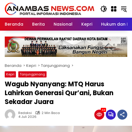
Langsung
ke
konten
Beranda
Berita
Nasional
Kepri
Hukum dan Kri
Beranda
Kepri
Tanjungpinang
Kepri
Tanjungpinang
Wagub Nyanyang: MTQ Harus
Lahirkan Generasi Qur’ani, Bukan
Sekadar Juara
44
Redaksi
2 Min Baca
4 Juli 2026