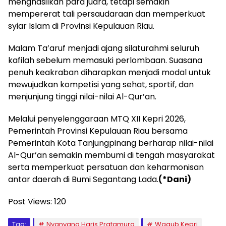
menghasilkan para juara, tetapi semakin
mempererat tali persaudaraan dan memperkuat
syiar Islam di Provinsi Kepulauan Riau.
Malam Ta’aruf menjadi ajang silaturahmi seluruh
kafilah sebelum memasuki perlombaan. Suasana
penuh keakraban diharapkan menjadi modal untuk
mewujudkan kompetisi yang sehat, sportif, dan
menjunjung tinggi nilai-nilai Al-Qur’an.
Melalui penyelenggaraan MTQ XII Kepri 2026,
Pemerintah Provinsi Kepulauan Riau bersama
Pemerintah Kota Tanjungpinang berharap nilai-nilai
Al-Qur’an semakin membumi di tengah masyarakat
serta memperkuat persatuan dan keharmonisan
antar daerah di Bumi Segantang Lada.
(*Dani)
Post Views:
120
Tag:
Nyanyang Haris Pratamura
Wagub Kepri