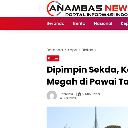
Langsung
ke
konten
Beranda
Berita
Nasional
Kep
Beranda
Kepri
Bintan
Bintan
Dipimpin Sekda, K
Megah di Pawai Ta
Redaksi
2 Min Baca
4 Juli 2026