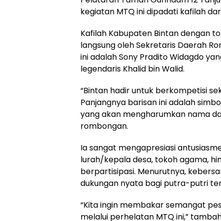
kegiatan MTQ ini dipadati kafilah da
Kafilah Kabupaten Bintan dengan tot
langsung oleh Sekretaris Daerah Ron
ini adalah Sony Pradito Widagdo ya
legendaris Khalid bin Walid.
“Bintan hadir untuk berkompetisi se
Panjangnya barisan ini adalah simb
yang akan mengharumkan nama daer
rombongan.
Ia sangat mengapresiasi antusiasm
lurah/kepala desa, tokoh agama, h
berpartisipasi. Menurutnya, kebers
dukungan nyata bagi putra-putri ter
“Kita ingin membakar semangat peser
melalui perhelatan MTQ ini,” tamba