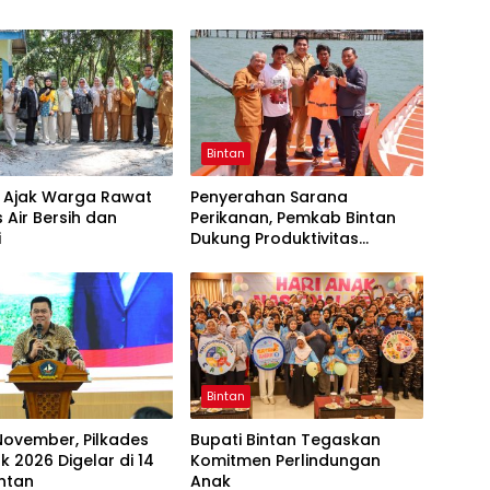
Bintan
a Ajak Warga Rawat
Penyerahan Sarana
s Air Bersih dan
Perikanan, Pemkab Bintan
i
Dukung Produktivitas
Nelayan
Bintan
 November, Pilkades
Bupati Bintan Tegaskan
k 2026 Digelar di 14
Komitmen Perlindungan
ntan
Anak