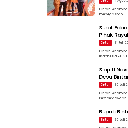
Bintan
4 Agust
Bintan, Anamba
menegaskan…
Surat Edar
Pihak Ray
Bintan
31 Juli 
Bintan, Anamba
Indonesia ke-81
Siap 11 Nov
Desa Binta
Bintan
30 Juli 
Bintan, Anamba
Pemberdayaan
Bupati Bin
Bintan
30 Juli 
Bintan, Anamba