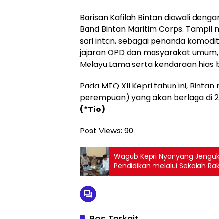
Barisan Kafilah Bintan diawali de
Band Bintan Maritim Corps. Tampil
sari intan, sebagai penanda komodit
jajaran OPD dan masyarakat umum,
Melayu Lama serta kendaraan hias 
Pada MTQ XII Kepri tahun ini, Bintan
perempuan) yang akan berlaga di 2
(*Tio)
Post Views:
90
Wagub Kepri Nyanyang Jenguk T
Pendidikan melalui Sekolah Ra
Pos Terkait