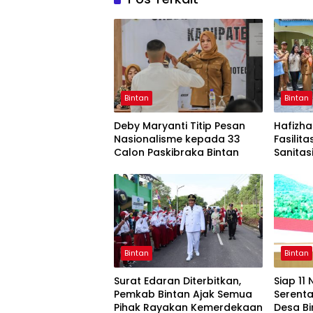
Bintan
Bintan
Deby Maryanti Titip Pesan
Hafizh
Nasionalisme kepada 33
Fasilita
Calon Paskibraka Bintan
Sanitas
Bintan
Bintan
Surat Edaran Diterbitkan,
Siap 11
Pemkab Bintan Ajak Semua
Serenta
Pihak Rayakan Kemerdekaan
Desa Bi