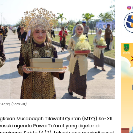
Kepri, (Foto: Ist)
gkaian Musabaqah Tilawatil Qur’an (MTQ) ke-XII
asuki agenda Pawai Ta’aruf yang digelar di
gpinang, Sabtu (4/7). Lokasi yang menjadi pusat