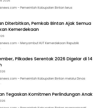
us 2026
snews.com – Pemerintah Kabupaten Bintan terus
an Diterbitkan, Pemkab Bintan Ajak Semua
akan Kemerdekaan
2026
snews.com – Menyambut HUT Kemerdekaan Republik
…
ember, Pilkades Serentak 2026 Digelar di 14
n
2026
snews.com – Pemerintah Kabupaten Bintan melalui Dinas
…
tan Tegaskan Komitmen Perlindungan Anak
2026
snews.com – Pemerintah Kabupaten Bintan memperingati