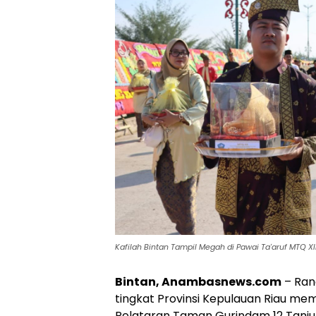
Kafilah Bintan Tampil Megah di Pawai Ta'aruf MTQ XII 
Bintan, Anambasnews.com
– Ran
tingkat Provinsi Kepulauan Riau mem
Pelataran Taman Gurindam 12 Tanjun