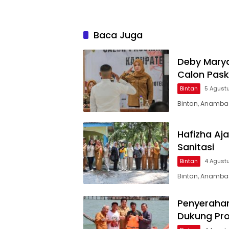
Baca Juga
Deby Marya
Calon Pask
Bintan
5 Agust
Bintan, Anambas
Hafizha Aja
Sanitasi
Bintan
4 Agust
Bintan, Anamba
Penyerahan
Dukung Pro