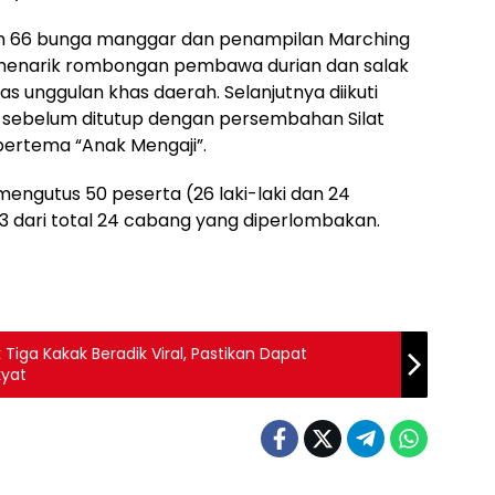
ngan 66 bunga manggar dan penampilan Marching
 menarik rombongan pembawa durian dan salak
as unggulan khas daerah. Selanjutnya diikuti
 sebelum ditutup dengan persembahan Silat
bertema “Anak Mengaji”.
 mengutus 50 peserta (26 laki-laki dan 24
3 dari total 24 cabang yang diperlombakan.
iga Kakak Beradik Viral, Pastikan Dapat
kyat