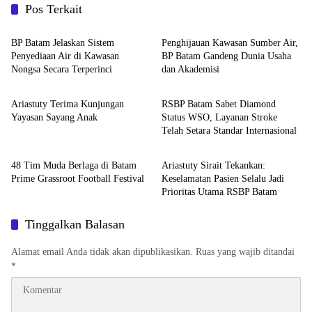
Pos Terkait
Batam
Batam
BP Batam Jelaskan Sistem
Penghijauan Kawasan Sumber Air,
Penyediaan Air di Kawasan
BP Batam Gandeng Dunia Usaha
Nongsa Secara Terperinci
dan Akademisi
Batam
Batam
Ariastuty Terima Kunjungan
RSBP Batam Sabet Diamond
Yayasan Sayang Anak
Status WSO, Layanan Stroke
Telah Setara Standar Internasional
Batam
Batam
48 Tim Muda Berlaga di Batam
Ariastuty Sirait Tekankan:
Prime Grassroot Football Festival
Keselamatan Pasien Selalu Jadi
Prioritas Utama RSBP Batam
Tinggalkan Balasan
Alamat email Anda tidak akan dipublikasikan.
Ruas yang wajib ditandai
*