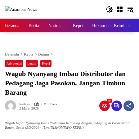
Langsung
ke
konten
Beranda
Berita
Nasional
Kepri
Hukum dan Kriminal
Beranda
Kepri
Batam
Advetorial
Batam
Kepri
Wagub Nyanyang Imbau Distributor dan
Pedagang Jaga Pasokan, Jangan Timbun
Barang
40
Redaksi
2 Min Baca
2 Maret 2026
Wagub Kepri, Nyanyang Haris Pratamura berdialog dengan pedagang di Pasar Aviari,
Batam, Senin (2/3/2026). (Uya/DISKOMINFO KEPRI)