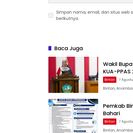
Simpan nama, email, dan situs web 
berikutnya.
Baca Juga
Wakil Bupa
KUA-PPAS 
Bintan
7 Agust
Bintan, Anambas
Pemkab Bin
Bahari
Bintan
7 Agust
Bintan, Anamba