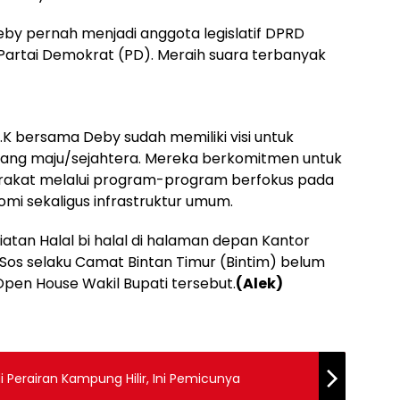
eby pernah menjadi anggota legislatif DPRD
i Partai Demokrat (PD). Meraih suara terbanyak
W.K bersama Deby sudah memiliki visi untuk
yang maju/sejahtera. Mereka berkomitmen untuk
arakat melalui program-program berfokus pada
omi sekaligus infrastruktur umum.
iatan Halal bi halal di halaman depan Kantor
.Sos selaku Camat Bintan Timur (Bintim) belum
 Open House Wakil Bupati tersebut.
(Alek)
 Perairan Kampung Hilir, Ini Pemicunya