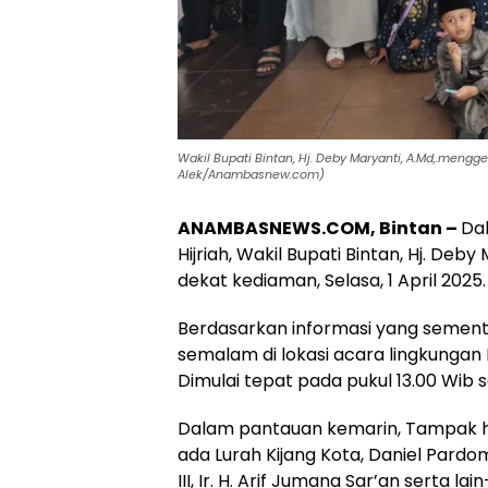
Wakil Bupati Bintan, Hj. Deby Maryanti, A.Md,.mengg
Alek/Anambasnew.com)
ANAMBASNEWS.COM, Bintan –
Dal
Hijriah, Wakil Bupati Bintan, Hj. D
dekat kediaman, Selasa, 1 April 2025.
Berdasarkan informasi yang sement
semalam di lokasi acara lingkunga
Dimulai tepat pada pukul 13.00 Wib
Dalam pantauan kemarin, Tampak h
ada Lurah Kijang Kota, Daniel Pard
III, Ir. H. Arif Jumana Sar’an serta lai