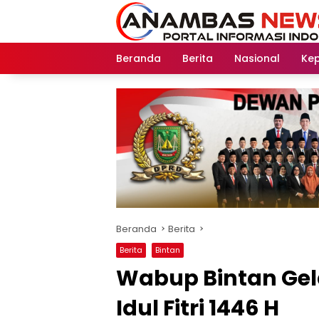
Langsung
ke
konten
Beranda
Berita
Nasional
Kep
Beranda
Berita
Berita
Bintan
Wabup Bintan Gel
Idul Fitri 1446 H