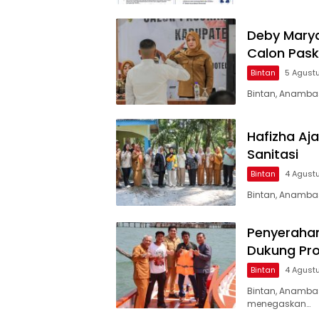
Deby Marya
Calon Pask
Bintan
5 Agust
Bintan, Anambas
Hafizha Aja
Sanitasi
Bintan
4 Agust
Bintan, Anamba
Penyerahan
Dukung Pro
Bintan
4 Agust
Bintan, Anamba
menegaskan…