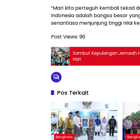
“Mari kita perteguh kembali tekad d
Indonesia adalah bangsa besar yang
senantiasa menjunjung tinggi nilai 
Post Views:
96
Sambut Kepulangan Jemaah Haj
Hari
Pos Terkait
Bengkalis
Bengka