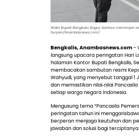
‎Wakil Bupati Bengkalis Bagus Santoso memimpin lan
Suryani/Anambasnews.com)
Bengkalis, Anambasnews.com
– 
langsung upacara peringatan Hari La
halaman Kantor Bupati Bengkalis, Se
membacakan sambutan resmi Kepala 
Wahyudi, yang menyebut tanggal 1
dan memastikan nilai‑nilai Pancasil
setiap warga negara Indonesia.
Mengusung tema “Pancasila Pemersa
peringatan tahun ini menggarisbawa
berperan menjaga keutuhan dan per
jawaban dan solusi bagi terciptanya 