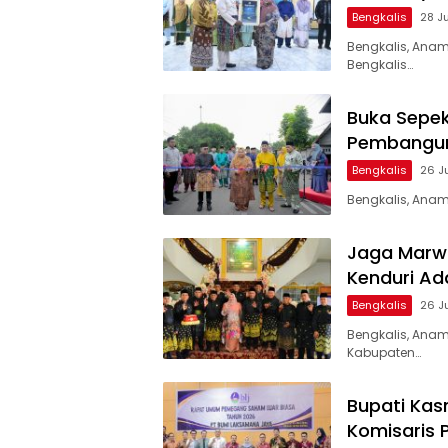
Bengkalis
28 J
Bengkalis, Ana
Bengkalis…
Buka Sepek
Pembangun
Bengkalis
26 J
Bengkalis, Anam
Jaga Marwa
Kenduri Ad
Bengkalis
26 J
Bengkalis, Ana
Kabupaten…
Bupati Ka
Komisaris 