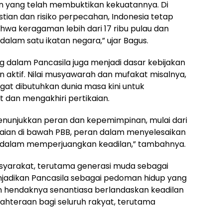
un yang telah membuktikan kekuatannya. Di
tian dan risiko perpecahan, Indonesia tetap
ahwa keragaman lebih dari 17 ribu pulau dan
alam satu ikatan negara,” ujar Bagus.
g dalam Pancasila juga menjadi dasar kebijakan
n aktif. Nilai musyawarah dan mufakat misalnya,
gat dibutuhkan dunia masa kini untuk
dan mengakhiri pertikaian.
enunjukkan peran dan kepemimpinan, mulai dari
aian di bawah PBB, peran dalam menyelesaikan
uh dalam memperjuangkan keadilan,” tambahnya.
asyarakat, terutama generasi muda sebagai
jadikan Pancasila sebagai pedoman hidup yang
an hendaknya senantiasa berlandaskan keadilan
jahteraan bagi seluruh rakyat, terutama