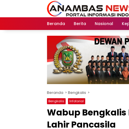
Langsung
ke
konten
Beranda
Berita
Nasional
Kep
Beranda
Bengkalis
Bengkalis
Infotorial
Wabup Bengkalis 
Lahir Pancasila