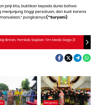
an janji kita, buktikan kepada dunia bahwa
 menjunjung tinggi persatuan, dan kuat karena
kemanusiaan,” pungkasnya.
(*Suryani)
i Bintan, Pemkab Siapkan Tim Medis Siaga 21
lis
Bengkalis