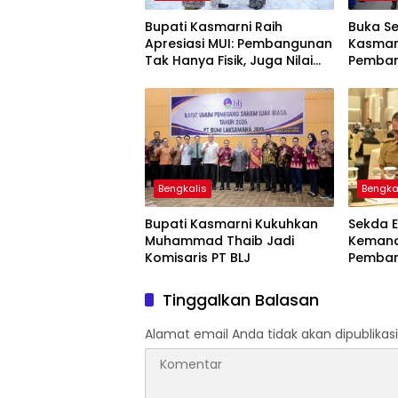
Bupati Kasmarni Raih
Buka Se
Apresiasi MUI: Pembangunan
Kasmar
Tak Hanya Fisik, Juga Nilai
Pemban
Agama
Buday
Bengkalis
Bengka
Bupati Kasmarni Kukuhkan
Sekda E
Muhammad Thaib Jadi
Kemandi
Komisaris PT BLJ
Pemban
Tinggalkan Balasan
Alamat email Anda tidak akan dipublikasi