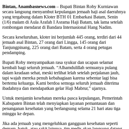
Bintan, Anambasnews.com
– Bupati Bintan Roby Kurniawan
secara langsung menyambut kepulangan jemaah haji asal daerahnya
yang tergabung dalam Kloter BTH 01 Embarkasi Batam, Senin
(1/6) malam di Aula Arafah I Asrama Haji Batam, tak lama setelah
rombongan mendarat di Bandara Internasional Hang Nadim.
Secara keseluruhan, kloter ini berjumlah 445 orang, terdiri dari 44
jemaah asal Bintan, 27 orang dari Lingga, 145 orang dari
Tanjungpinang, 225 orang dari Batam, serta 4 orang petugas
pendamping.
Bupati Roby menyampaikan rasa syukur dan ucapan selamat
kembali bagi seluruh jemaah. “Alhamdulillah semuanya pulang
dalam keadaan sehat, meski terlihat lelah setelah perjalanan jauh,
tapi wajah mereka penuh kebahagiaan karena sebentar lagi bisa
bertemu keluarga. Kami berdoa semoga seluruh jemaah diterima
ibadahnya dan mendapatkan gelar Haji Mabrur,” ujarnya.
Untuk menjamin kesehatan mereka pasca kepulangan, Pemerintah
Kabupaten Bintan telah menyiapkan layanan pemantauan dan
penanganan kesehatan yang berlangsung selama 21 hari atau tiga
minggu ke depan.
Jika ada jemaah yang mengeluhkan gangguan kesehatan seperti
demam, batuk, atau sakit lainnya, tim medis akan langsung datang