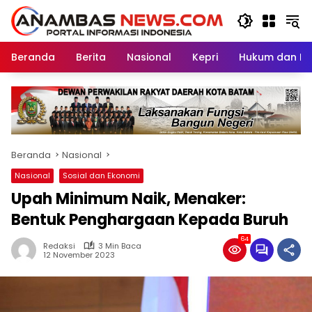
Langsung
ke
konten
Beranda
Berita
Nasional
Kepri
Hukum dan Kri
Beranda
Nasional
Nasional
Sosial dan Ekonomi
Upah Minimum Naik, Menaker:
Bentuk Penghargaan Kepada Buruh
64
Redaksi
3 Min Baca
12 November 2023