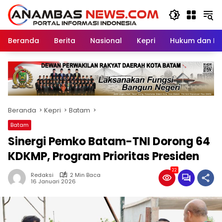
Langsung
ke
konten
Beranda
Berita
Nasional
Kepri
Hukum dan Kri
Beranda
Kepri
Batam
Batam
Sinergi Pemko Batam-TNI Dorong 64
KDKMP, Program Prioritas Presiden
22
Redaksi
2 Min Baca
16 Januari 2026