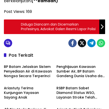
berkelanjutan.
(**Ramdan)
Post Views:
169
Diduga Diancam dan Dicemarkan
Profesinya, Advokat Galen Resmi Lapor Polisi
Pos Terkait
Batam
Batam
BP Batam Jelaskan Sistem
Penghijauan Kawasan
Penyediaan Air di Kawasan
Sumber Air, BP Batam
Nongsa Secara Terperinci
Gandeng Dunia Usaha dan
Batam
Batam
Akademisi
Ariastuty Terima
RSBP Batam Sabet
Kunjungan Yayasan
Diamond Status WSO,
Sayang Anak
Layanan Stroke Telah
Batam
Batam
Setara Standar
Internasional