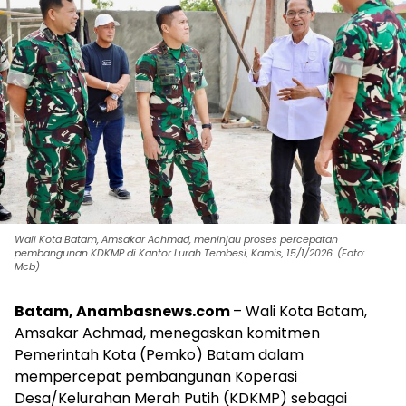
Wali Kota Batam, Amsakar Achmad, meninjau proses percepatan
pembangunan KDKMP di Kantor Lurah Tembesi, Kamis, 15/1/2026. (Foto:
Mcb)
Batam, Anambasnews.com
– Wali Kota Batam,
Amsakar Achmad, menegaskan komitmen
Pemerintah Kota (Pemko) Batam dalam
mempercepat pembangunan Koperasi
Desa/Kelurahan Merah Putih (KDKMP) sebagai