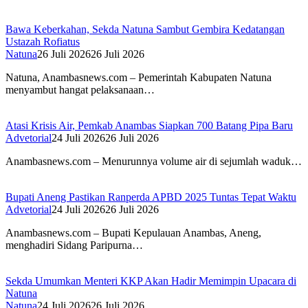
Bawa Keberkahan, Sekda Natuna Sambut Gembira Kedatangan
Ustazah Rofiatus
Natuna
26 Juli 2026
26 Juli 2026
Natuna, Anambasnews.com – Pemerintah Kabupaten Natuna
menyambut hangat pelaksanaan…
Atasi Krisis Air, Pemkab Anambas Siapkan 700 Batang Pipa Baru
Advetorial
24 Juli 2026
26 Juli 2026
Anambasnews.com – Menurunnya volume air di sejumlah waduk…
Bupati Aneng Pastikan Ranperda APBD 2025 Tuntas Tepat Waktu
Advetorial
24 Juli 2026
26 Juli 2026
Anambasnews.com – Bupati Kepulauan Anambas, Aneng,
menghadiri Sidang Paripurna…
Sekda Umumkan Menteri KKP Akan Hadir Memimpin Upacara di
Natuna
Natuna
24 Juli 2026
26 Juli 2026