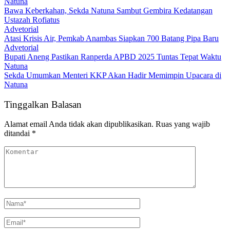
Natuna
Bawa Keberkahan, Sekda Natuna Sambut Gembira Kedatangan
Ustazah Rofiatus
Advetorial
Atasi Krisis Air, Pemkab Anambas Siapkan 700 Batang Pipa Baru
Advetorial
Bupati Aneng Pastikan Ranperda APBD 2025 Tuntas Tepat Waktu
Natuna
Sekda Umumkan Menteri KKP Akan Hadir Memimpin Upacara di
Natuna
Tinggalkan Balasan
Alamat email Anda tidak akan dipublikasikan.
Ruas yang wajib
ditandai
*