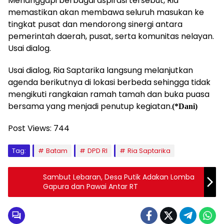
Menanggapi berbagai aspirasi tersebut, Ria
memastikan akan membawa seluruh masukan ke
tingkat pusat dan mendorong sinergi antara
pemerintah daerah, pusat, serta komunitas nelayan.
Usai dialog.
Usai dialog, Ria Saptarika langsung melanjutkan
agenda berikutnya di lokasi berbeda sehingga tidak
mengikuti rangkaian ramah tamah dan buka puasa
bersama yang menjadi penutup kegiatan.
(*Dani)
Post Views:
744
Tag:
Batam
DPD RI
Ria Saptarika
Sambut Lebaran, Desa Putik Adakan Lomba
Gapura dan Pawai Antar RT