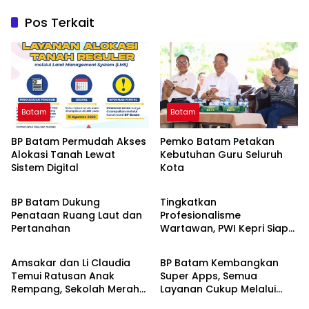
Pos Terkait
Batam
Batam
BP Batam Permudah Akses
Pemko Batam Petakan
Alokasi Tanah Lewat
Kebutuhan Guru Seluruh
Sistem Digital
Kota
Batam
Batam
BP Batam Dukung
Tingkatkan
Penataan Ruang Laut dan
Profesionalisme
Pertanahan
Wartawan, PWI Kepri Siap
Batam
Batam
Gelar Uji Kompetensi
Wartawan Gratis Sesuai
Amsakar dan Li Claudia
BP Batam Kembangkan
Prosedur
Temui Ratusan Anak
Super Apps, Semua
Rempang, Sekolah Merah
Layanan Cukup Melalui
Putih Jembatan Mencapai
Satu Pintu Digital