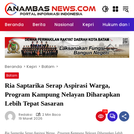
Langsung
ke
konten
Beranda
Berita
Nasional
Kepri
Hukum dan Kri
Beranda
Kepri
Batam
Batam
Ria Saptarika Serap Aspirasi Warga,
Program Kampung Nelayan Diharapkan
Lebih Tepat Sasaran
55
Redaksi
2 Min Baca
19 Maret 2026
Ria Saptarika Serap Aspirasi Warga, Program Kampung Nelayan Diharapkan Lebih