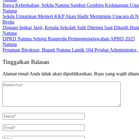
Bawa Keberkahan, Sekda Natuna Sambut Gembira Kedatangan Ustaz
Natuna
Sekda Umumkan Menteri KKP Akan Hadir Memimpin Upacara di N
Berita
Dugaan Ingkar Janji, Kepala Sekolah Sulit Ditemui Saat Ditagih Hut
Natuna
DPRD Natuna Setujui Ranperda Pertanggungjawaban APBD 2025
Natuna
Penataan Birokrasi, Bupati Natuna Lantik 104 Pejabat Administrator
Tinggalkan Balasan
Alamat email Anda tidak akan dipublikasikan.
Ruas yang wajib ditan