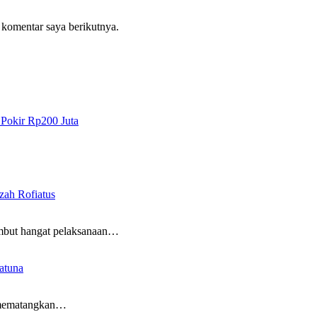
 komentar saya berikutnya.
 Pokir Rp200 Juta
ah Rofiatus
but hangat pelaksanaan…
atuna
 mematangkan…