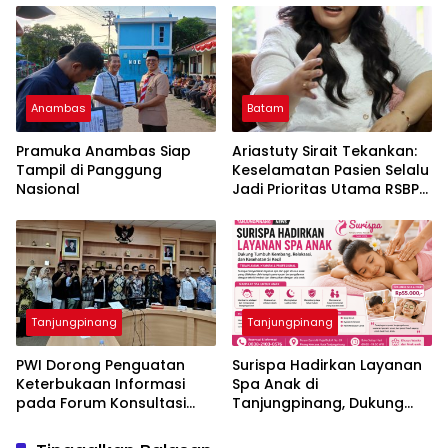
Animo Tinggi
Internasional
Anambas
Batam
Pramuka Anambas Siap
Ariastuty Sirait Tekankan:
Tampil di Panggung
Keselamatan Pasien Selalu
Nasional
Jadi Prioritas Utama RSBP
Batam
Tanjungpinang
Tanjungpinang
PWI Dorong Penguatan
Surispa Hadirkan Layanan
Keterbukaan Informasi
Spa Anak di
pada Forum Konsultasi
Tanjungpinang, Dukung
Publik Diskominfo Kepri
Tumbuh Kembang dan
Relaksasi Si Kecil