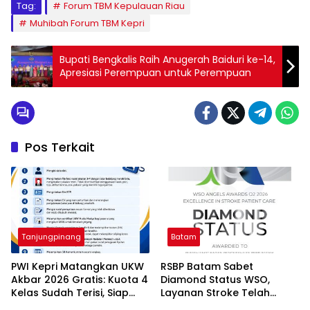
Tag:
Forum TBM Kepulauan Riau
Muhibah Forum TBM Kepri
Bupati Bengkalis Raih Anugerah Baiduri ke-14,
Apresiasi Perempuan untuk Perempuan
Pos Terkait
Tanjungpinang
Batam
PWI Kepri Matangkan UKW
RSBP Batam Sabet
Akbar 2026 Gratis: Kuota 4
Diamond Status WSO,
Kelas Sudah Terisi, Siap
Layanan Stroke Telah
Tambah Kelompok Jika
Setara Standar