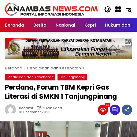
Langsung
ke
konten
Beranda
Berita
Nasional
Kepri
Hukum dan Kri
Beranda
Pendidikan dan Kesehatan
Pendidikan dan Kesehatan
Tanjungpinang
Perdana, Forum TBM Kepri Gas
Literasi di SMKN 1 Tanjungpinang
42
Redaksi
2 Min Baca
18 Desember 2025