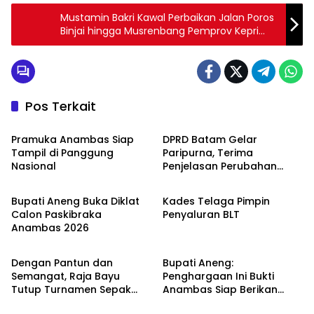
Mustamin Bakri Kawal Perbaikan Jalan Poros
Binjai hingga Musrenbang Pemprov Kepri
2026
Pos Terkait
Anambas
Advetorial
Pramuka Anambas Siap
DPRD Batam Gelar
Tampil di Panggung
Paripurna, Terima
Nasional
Penjelasan Perubahan
Anambas
Anambas
KUA/PPAS dari Wali Kota
Bupati Aneng Buka Diklat
Kades Telaga Pimpin
Calon Paskibraka
Penyaluran BLT
Anambas 2026
Anambas
Anambas
Dengan Pantun dan
Bupati Aneng:
Semangat, Raja Bayu
Penghargaan Ini Bukti
Tutup Turnamen Sepak
Anambas Siap Berikan
Bola Desa Payalaman
Pelayanan Terbaik