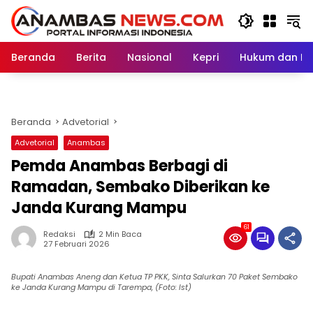
Langsung
ke
konten
Beranda
Berita
Nasional
Kepri
Hukum dan Kri
Beranda
Advetorial
Advetorial
Anambas
Pemda Anambas Berbagi di
Ramadan, Sembako Diberikan ke
Janda Kurang Mampu
61
Redaksi
2 Min Baca
27 Februari 2026
Bupati Anambas Aneng dan Ketua TP PKK, Sinta Salurkan 70 Paket Sembako
ke Janda Kurang Mampu di Tarempa, (Foto: Ist)