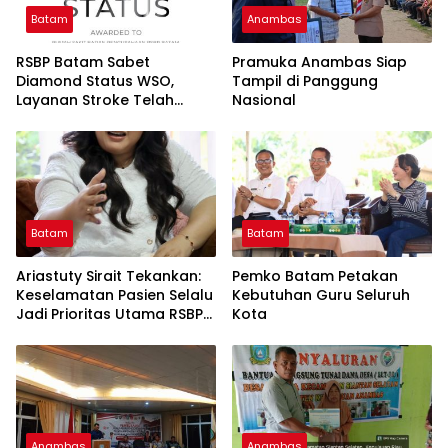
Batam
Anambas
RSBP Batam Sabet
Pramuka Anambas Siap
Diamond Status WSO,
Tampil di Panggung
Layanan Stroke Telah
Nasional
Setara Standar
Internasional
Batam
Batam
Ariastuty Sirait Tekankan:
Pemko Batam Petakan
Keselamatan Pasien Selalu
Kebutuhan Guru Seluruh
Jadi Prioritas Utama RSBP
Kota
Batam
Anambas
Anambas