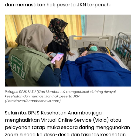
dan memastikan hak peserta JKN terpenuhi.
Petugas BPJS SATU (Siap Membantu) mengedukasi skrining riwayat
kesehatan dan memastikan hak peserta JKN
(Foto:Noven/Anambasnews.com)
Selain itu, BPJS Kesehatan Anambas juga
menghadirkan Virtual Online Service (Viola) atau
pelayanan tatap muka secara daring menggunakan
zoom hingga ke desa-desa dan fasilitas kesehatan.