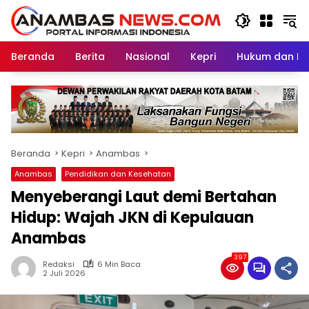
Langsung
ke
konten
Beranda
Berita
Nasional
Kepri
Hukum dan Kri
Beranda
Kepri
Anambas
Anambas
Pendidikan dan Kesehatan
Menyeberangi Laut demi Bertahan
Hidup: Wajah JKN di Kepulauan
Anambas
397
Redaksi
6 Min Baca
2 Juli 2026