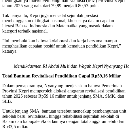
meningkatnya Indeks Pembangunan Manusia (IPM) Provinsi Kepri
tahun 2025 yang naik dari 79,89 menjadi 80,53 poin.
Tak hanya itu, Kepri juga mencatat sejumlah prestasi
membanggakan di tingkat nasional, khususnya dalam capaian
literasi Bahasa Indonesia dan Matematika yang masuk dalam
kategori terbaik nasional.
“Ini membuktikan bahwa kolaborasi dan kerja bersama mampu
menghasilkan capaian positif untuk kemajuan pendidikan Kepri,”
katanya.
Mendikdasmen RI Abdul Mu’ti dan Wagub Kepri Nyanyang Ha
Total Bantuan Revitalisasi Pendidikan Capai Rp59,16 Miliar
Dalam pemaparannya, Nyanyang menjelaskan bahwa Pemerintah
Provinsi Kepri memperoleh alokasi anggaran revitalisasi pendidikan
tahun 2025 sebesar Rp59,16 miliar untuk jenjang SMA, SMK, dan
SLB.
Untuk jenjang SMA, bantuan tersebut mencakup pembangunan unit
sekolah baru, revitalisasi, hingga rehabilitasi sejumlah sekolah di
Batam dan kabupaten/kota lainnya dengan total anggaran lebih dari
Rp33,5 miliar.