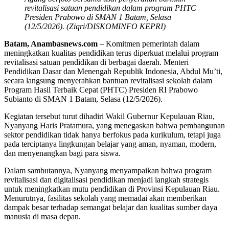
revitalisasi satuan pendidikan dalam program PHTC
Presiden Prabowo di SMAN 1 Batam, Selasa
(12/5/2026). (Ziqri/DISKOMINFO KEPRI)
Batam, Anambasnews.com
– Komitmen pemerintah dalam
meningkatkan kualitas pendidikan terus diperkuat melalui program
revitalisasi satuan pendidikan di berbagai daerah. Menteri
Pendidikan Dasar dan Menengah Republik Indonesia, Abdul Mu’ti,
secara langsung menyerahkan bantuan revitalisasi sekolah dalam
Program Hasil Terbaik Cepat (PHTC) Presiden RI Prabowo
Subianto di SMAN 1 Batam, Selasa (12/5/2026).
Kegiatan tersebut turut dihadiri Wakil Gubernur Kepulauan Riau,
Nyanyang Haris Pratamura, yang menegaskan bahwa pembangunan
sektor pendidikan tidak hanya berfokus pada kurikulum, tetapi juga
pada terciptanya lingkungan belajar yang aman, nyaman, modern,
dan menyenangkan bagi para siswa.
Dalam sambutannya, Nyanyang menyampaikan bahwa program
revitalisasi dan digitalisasi pendidikan menjadi langkah strategis
untuk meningkatkan mutu pendidikan di Provinsi Kepulauan Riau.
Menurutnya, fasilitas sekolah yang memadai akan memberikan
dampak besar terhadap semangat belajar dan kualitas sumber daya
manusia di masa depan.