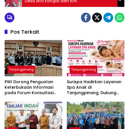
Desa Anti Korupsi oleh KPK
Pos Terkait
Tanjungpinang
Tanjungpinang
PWI Dorong Penguatan
Surispa Hadirkan Layanan
Keterbukaan Informasi
Spa Anak di
pada Forum Konsultasi
Tanjungpinang, Dukung
Publik Diskominfo Kepri
Tumbuh Kembang dan
Relaksasi Si Kecil