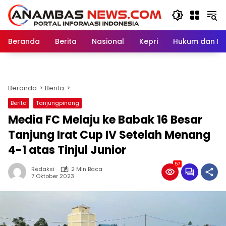
Langsung
ke
konten
Beranda
Berita
Nasional
Kepri
Hukum dan Kri
Beranda
Berita
Berita
Tanjungpinang
Media FC Melaju ke Babak 16 Besar
Tanjung Irat Cup IV Setelah Menang
4-1 atas Tinjul Junior
57
Redaksi
2 Min Baca
7 Oktober 2023