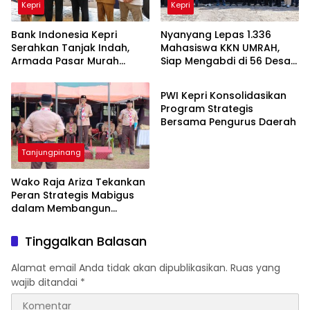
Kepri
Kepri
Bank Indonesia Kepri
Nyanyang Lepas 1.336
Serahkan Tanjak Indah,
Mahasiswa KKN UMRAH,
Armada Pasar Murah
Siap Mengabdi di 56 Desa
Tanjungpinang
Keliling Jaga Kestabilan
dan Kelurahan Kepri
Inflasi Daerah
PWI Kepri Konsolidasikan
Program Strategis
Bersama Pengurus Daerah
Tanjungpinang
Wako Raja Ariza Tekankan
Peran Strategis Mabigus
dalam Membangun
Karakter Generasi Muda
Tinggalkan Balasan
Alamat email Anda tidak akan dipublikasikan.
Ruas yang
wajib ditandai
*