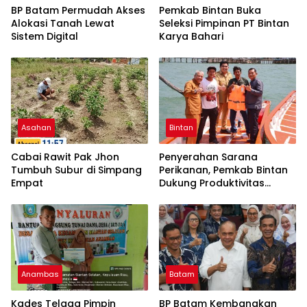
BP Batam Permudah Akses
Pemkab Bintan Buka
Alokasi Tanah Lewat
Seleksi Pimpinan PT Bintan
Sistem Digital
Karya Bahari
Asahan
Bintan
Cabai Rawit Pak Jhon
Penyerahan Sarana
Tumbuh Subur di Simpang
Perikanan, Pemkab Bintan
Empat
Dukung Produktivitas
Nelayan
Anambas
Batam
Kades Telaga Pimpin
BP Batam Kembangkan