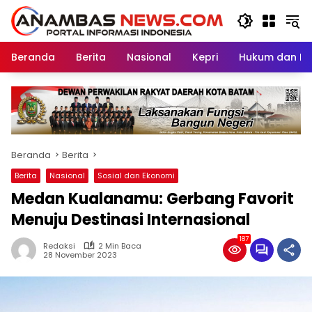
Langsung
ke
konten
Beranda
Berita
Nasional
Kepri
Hukum dan Kri
Beranda
Berita
Berita
Nasional
Sosial dan Ekonomi
Medan Kualanamu: Gerbang Favorit
Menuju Destinasi Internasional
187
Redaksi
2 Min Baca
28 November 2023