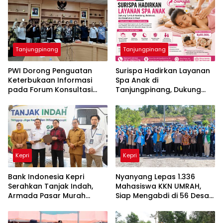
Tanjungpinang
Tanjungpinang
PWI Dorong Penguatan
Surispa Hadirkan Layanan
Keterbukaan Informasi
Spa Anak di
pada Forum Konsultasi
Tanjungpinang, Dukung
Publik Diskominfo Kepri
Tumbuh Kembang dan
Relaksasi Si Kecil
Kepri
Kepri
Bank Indonesia Kepri
Nyanyang Lepas 1.336
Serahkan Tanjak Indah,
Mahasiswa KKN UMRAH,
Armada Pasar Murah
Siap Mengabdi di 56 Desa
Keliling Jaga Kestabilan
dan Kelurahan Kepri
Inflasi Daerah