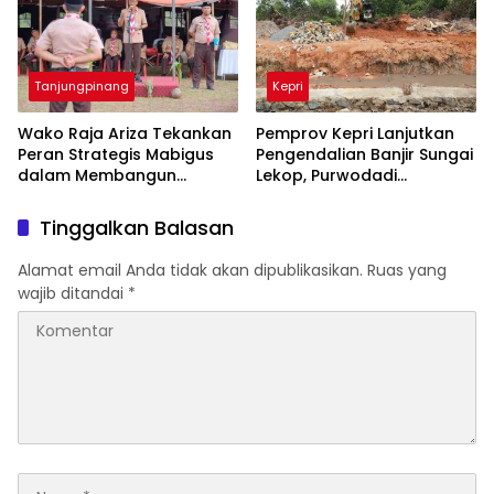
Tanjungpinang
Kepri
Wako Raja Ariza Tekankan
Pemprov Kepri Lanjutkan
Peran Strategis Mabigus
Pengendalian Banjir Sungai
dalam Membangun
Lekop, Purwodadi
Karakter Generasi Muda
Ditargetkan Bebas
Genangan
Tinggalkan Balasan
Alamat email Anda tidak akan dipublikasikan.
Ruas yang
wajib ditandai
*