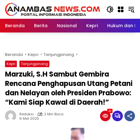
Langsung
ke
konten
Beranda
Berita
Nasional
Kepri
Hukum dan Kri
Beranda
Kepri
Tanjungpinang
Kepri
Tanjungpinang
Marzuki, S.H Sambut Gembira
Rencana Penghapusan Utang Petani
dan Nelayan oleh Presiden Prabowo:
“Kami Siap Kawal di Daerah!”
42
Redaksi
2 Min Baca
6 Mei 2025