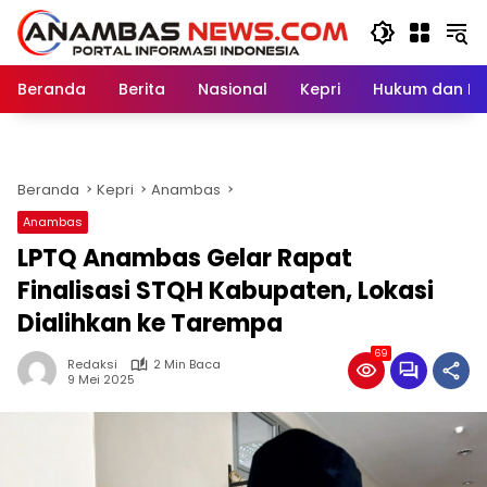
Langsung
ke
konten
Beranda
Berita
Nasional
Kepri
Hukum dan Kri
Beranda
Kepri
Anambas
Anambas
LPTQ Anambas Gelar Rapat
Finalisasi STQH Kabupaten, Lokasi
Dialihkan ke Tarempa
69
Redaksi
2 Min Baca
9 Mei 2025