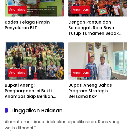
Anambas
Anambas
Kades Telaga Pimpin
Dengan Pantun dan
Penyaluran BLT
Semangat, Raja Bayu
Tutup Turnamen Sepak
Bola Desa Payalaman
Anambas
Anambas
Bupati Aneng:
Bupati Aneng Bahas
Penghargaan Ini Bukti
Program Strategis
Anambas Siap Berikan
Bersama KKP
Pelayanan Terbaik
Tinggalkan Balasan
Alamat email Anda tidak akan dipublikasikan.
Ruas yang
wajib ditandai
*