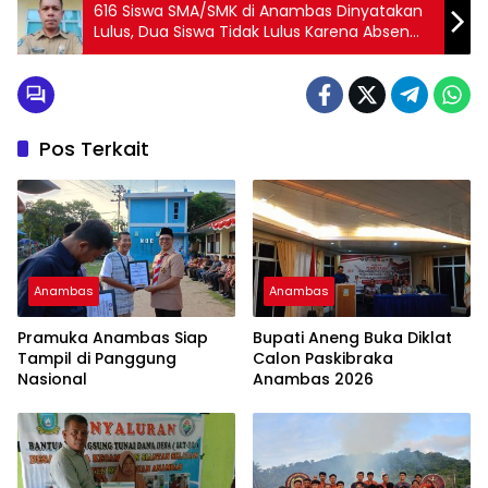
616 Siswa SMA/SMK di Anambas Dinyatakan
Lulus, Dua Siswa Tidak Lulus Karena Absen
Ujian
Pos Terkait
Anambas
Anambas
Pramuka Anambas Siap
Bupati Aneng Buka Diklat
Tampil di Panggung
Calon Paskibraka
Nasional
Anambas 2026