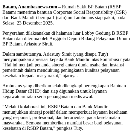
Batam, Anambasnews.com –
Rumah Sakit BP Batam (RSBP
Batam) menerima bantuan Corporate Social Responsibility (CSR)
dari Bank Mandiri berupa 1 (satu) unit ambulans siap pakai, pada
Selasa, 23 Desember 2025.
Penyerahan dilaksanakan di halaman luar Lobby Gedung B RSBP
Batam dan diterima oleh Anggota Deputi Bidang Pelayanan Umum
BP Batam, Ariastuty Sirait.
Dalam sambutannya, Ariastuty Sirait (yang disapa Tuty)
menyampaikan apresiasi kepada Bank Mandiri atas kontribusi nyata.
“Hal ini menjadi penanda sinergi antara dunia usaha dan instansi
pemerintah dalam mendukung peningkatan kualitas pelayanan
kesehatan kepada masyarakat,” ujarnya.
Ambulans yang diberikan telah dilengkapi perlengkapan Bantuan
Hidup Dasar (BHD) dan siap digunakan untuk layanan
kegawatdaruratan serta penanganan medis awal.
“Melalui kolaborasi ini, RSBP Batam dan Bank Mandiri
menunjukkan sinergi positif dalam memperkuat layanan kesehatan
yang responsif, profesional, dan berorientasi pada keselamatan
masyarakat. Semoga memberikan manfaat besar bagi pelayanan
kesehatan di RSBP Batam,” pungkas Tuty.