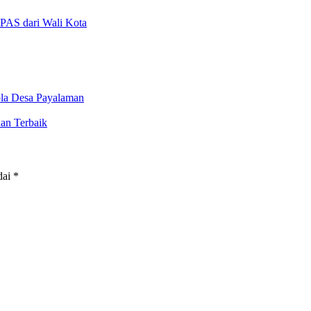
PAS dari Wali Kota
la Desa Payalaman
an Terbaik
dai
*