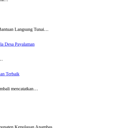
 Bantuan Langsung Tunai…
la Desa Payalaman
u…
an Terbaik
mbali mencatatkan…
abupaten Kepulauan Anambas.