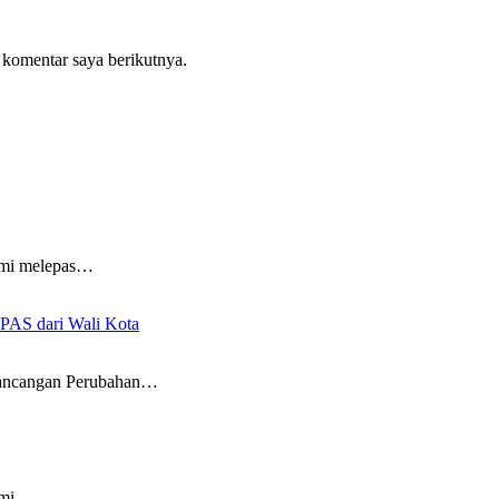
 komentar saya berikutnya.
smi melepas…
PAS dari Wali Kota
Rancangan Perubahan…
smi…