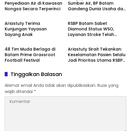
Penyediaan Air di Kawasan
Sumber Air, BP Batam
Nongsa Secara Terperinci
Gandeng Dunia Usaha dan
Batam
Batam
Akademisi
Ariastuty Terima
RSBP Batam Sabet
Kunjungan Yayasan
Diamond Status WSO,
Sayang Anak
Layanan Stroke Telah
Batam
Batam
Setara Standar
Internasional
48 Tim Muda Berlaga di
Ariastuty Sirait Tekankan:
Batam Prime Grassroot
Keselamatan Pasien Selalu
Football Festival
Jadi Prioritas Utama RSBP
Batam
Tinggalkan Balasan
Alamat email Anda tidak akan dipublikasikan.
Ruas yang
wajib ditandai
*