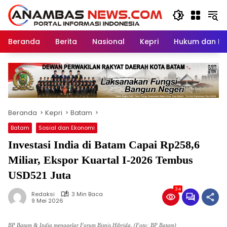
Langsung
ke
konten
Beranda
Berita
Nasional
Kepri
Hukum dan Kri
Beranda
Kepri
Batam
Batam
Sosial dan Ekonomi
Investasi India di Batam Capai Rp258,6
Miliar, Ekspor Kuartal I-2026 Tembus
USD521 Juta
34
Redaksi
3 Min Baca
9 Mei 2026
BP Batam & India menggelar Forum Bisnis Hibrida, (Foto: BP Batam)