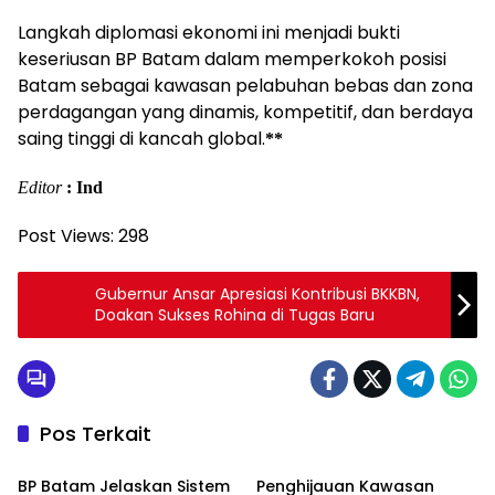
Langkah diplomasi ekonomi ini menjadi bukti
keseriusan BP Batam dalam memperkokoh posisi
Batam sebagai kawasan pelabuhan bebas dan zona
perdagangan yang dinamis, kompetitif, dan berdaya
saing tinggi di kancah global.
**
Editor
: Ind
Post Views:
298
Gubernur Ansar Apresiasi Kontribusi BKKBN,
Doakan Sukses Rohina di Tugas Baru
Pos Terkait
Batam
Batam
BP Batam Jelaskan Sistem
Penghijauan Kawasan