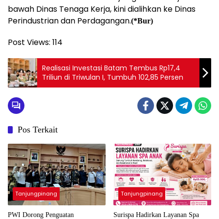
bawah Dinas Tenaga Kerja, kini dialihkan ke Dinas
Perindustrian dan Perdagangan.
(*Bur)
Post Views:
114
Realisasi Investasi Batam Tembus Rp17,4
Triliun di Triwulan I, Tumbuh 102,85 Persen
Pos Terkait
Tanjungpinang
Tanjungpinang
PWI Dorong Penguatan
Surispa Hadirkan Layanan Spa