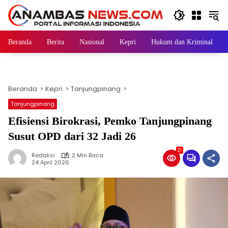
Langsung
ke
konten
Beranda
Berita
Nasional
Kepri
Hukum dan Kriminal
Beranda
Kepri
Tanjungpinang
Tanjungpinang
Efisiensi Birokrasi, Pemko Tanjungpinang
Susut OPD dari 32 Jadi 26
21
Redaksi
2 Min Baca
24 April 2026