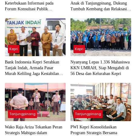
Keterbukaan Informasi pada
Anak di Tanjungpinang, Dukung
Forum Konsultasi Publik
Tumbuh Kembang dan Relaksasi
Diskominfo Kepri
Si Kecil
Kepri
Kepri
Bank Indonesia Kepri Serahkan
Nyanyang Lepas 1.336 Mahasiswa
Tanjak Indah, Armada Pasar
KKN UMRAH, Siap Mengabdi di
Murah Keliling Jaga Kestabilan
56 Desa dan Kelurahan Kepri
Inflasi Daerah
Tanjungpinang
Tanjungpinang
Wako Raja Ariza Tekankan Peran
PWI Kepri Konsolidasikan
Strategis Mabigus dalam
Program Strategis Bersama