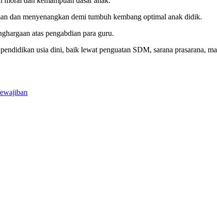
an moral dan kemampuan dasar anak.
man dan menyenangkan demi tumbuh kembang optimal anak didik.
nghargaan atas pengabdian para guru.
ndidikan usia dini, baik lewat penguatan SDM, sarana prasarana, ma
Kewajiban