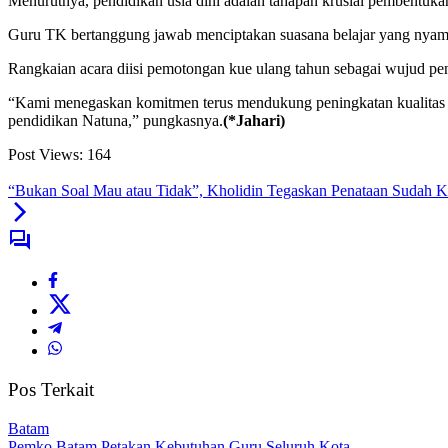
Menurutnya, pendidikan usia dini adalah tahapan krusial pembentuk
Guru TK bertanggung jawab menciptakan suasana belajar yang nya
Rangkaian acara diisi pemotongan kue ulang tahun sebagai wujud pe
“Kami menegaskan komitmen terus mendukung peningkatan kualitas pe
pendidikan Natuna,” pungkasnya.
(*Jahari)
Post Views:
164
“Bukan Soal Mau atau Tidak”, Kholidin Tegaskan Penataan Sudah 
Pos Terkait
Batam
Pemko Batam Petakan Kebutuhan Guru Seluruh Kota