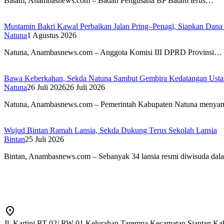
Batam, Anambasnews.com – Badan Pengusaha BP Batam terus…
Mustamin Bakri Kawal Perbaikan Jalan Pring–Penagi, Siapkan Dana
Natuna
1 Agustus 2026
Natuna, Anambasnews.com – Anggota Komisi III DPRD Provinsi…
Bawa Keberkahan, Sekda Natuna Sambut Gembira Kedatangan Ustaz
Natuna
26 Juli 2026
26 Juli 2026
Natuna, Anambasnews.com – Pemerintah Kabupaten Natuna menyam
Wujud Bintan Ramah Lansia, Sekda Dukung Terus Sekolah Lansia
Bintan
25 Juli 2026
Bintan, Anambasnews.com – Sebanyak 34 lansia resmi diwisuda da
Jl. Kartini RT 02/ RW 01 Kelurahan Tarempa Kecamatan Siantan K