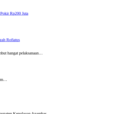
 Pokir Rp200 Juta
ah Rofiatus
but hangat pelaksanaan…
lam…
abupaten Kepulauan Anambas.