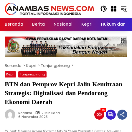
Langsung
ke
konten
Beranda
Berita
Nasional
Kepri
Hukum dan Kri
Beranda
Kepri
Tanjungpinang
Kepri
Tanjungpinang
BTN dan Pemprov Kepri Jalin Kemitraan
Strategis: Digitalisasi dan Pendorong
Ekonomi Daerah
182
Redaksi
2 Min Baca
6 November 2025
PT Bank Tabungan Negara (Persero) Tbk (BTN) dan Pemerintah Provinsi Kepulauan