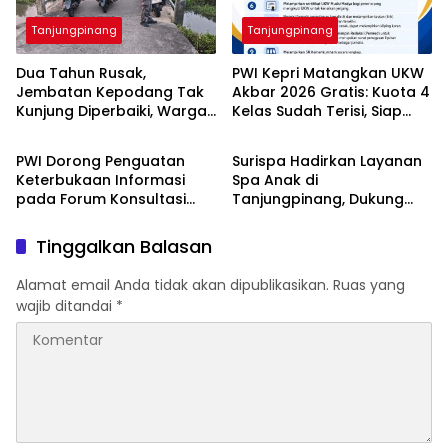
Tanjungpinang
Tanjungpinang
Dua Tahun Rusak,
PWI Kepri Matangkan UKW
Jembatan Kepodang Tak
Akbar 2026 Gratis: Kuota 4
Kunjung Diperbaiki, Warga
Kelas Sudah Terisi, Siap
Tanjungpinang
Tanjungpinang
Khawatir Ambruk
Tambah Kelompok Jika
Animo Tinggi
PWI Dorong Penguatan
Surispa Hadirkan Layanan
Keterbukaan Informasi
Spa Anak di
pada Forum Konsultasi
Tanjungpinang, Dukung
Publik Diskominfo Kepri
Tumbuh Kembang dan
Relaksasi Si Kecil
Tinggalkan Balasan
Alamat email Anda tidak akan dipublikasikan.
Ruas yang
wajib ditandai
*