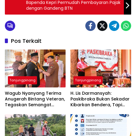
Bapenda Kepri Permudah Pembayaran Pajak
dengan Gandeng BTN
Pos Terkait
Tanjungpinang
Tanjungpinang
Wagub Nyanyang Terima
H. Lis Darmansyah:
Anugerah Bintang Veteran,
Paskibraka Bukan Sekadar
Tegaskan Semangat
Kibarkan Bendera, Tapi
Juang Harus Jadi Energi
Jaga Kehormatan Bangsa
Membangun Kepri