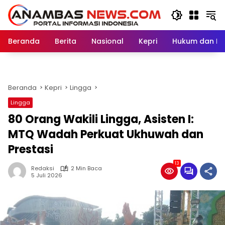
Langsung
ke
konten
Beranda
Berita
Nasional
Kepri
Hukum dan Kri
Beranda
Kepri
Lingga
Lingga
80 Orang Wakili Lingga, Asisten I:
MTQ Wadah Perkuat Ukhuwah dan
Prestasi
13
Redaksi
2 Min Baca
5 Juli 2026