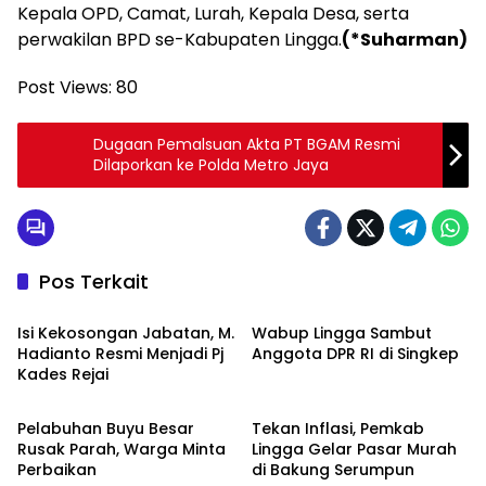
Kepala OPD, Camat, Lurah, Kepala Desa, serta
perwakilan BPD se-Kabupaten Lingga.
(*Suharman)
Post Views:
80
Dugaan Pemalsuan Akta PT BGAM Resmi
Dilaporkan ke Polda Metro Jaya
Pos Terkait
Lingga
Lingga
Isi Kekosongan Jabatan, M.
Wabup Lingga Sambut
Hadianto Resmi Menjadi Pj
Anggota DPR RI di Singkep
Kades Rejai
Lingga
Lingga
Pelabuhan Buyu Besar
Tekan Inflasi, Pemkab
Rusak Parah, Warga Minta
Lingga Gelar Pasar Murah
Perbaikan
di Bakung Serumpun
Lingga
Lingga