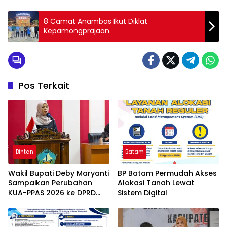
8 Camat Anambas Ikut Diklat
Kepamongprajaan
Pos Terkait
Bintan
Batam
Wakil Bupati Deby Maryanti
BP Batam Permudah Akses
Sampaikan Perubahan
Alokasi Tanah Lewat
KUA-PPAS 2026 ke DPRD
Sistem Digital
Bintan