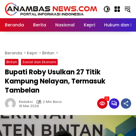
Langsung
ke
konten
Beranda
Berita
Nasional
Kepri
Hukum dan Kri
Beranda
Kepri
Bintan
Bintan
Sosial dan Ekonomi
Bupati Roby Usulkan 27 Titik
Kampung Nelayan, Termasuk
Tambelan
22
Redaksi
2 Min Baca
18 Mei 2026