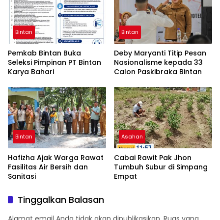
Bintan
Bintan
Pemkab Bintan Buka
Deby Maryanti Titip Pesan
Seleksi Pimpinan PT Bintan
Nasionalisme kepada 33
Karya Bahari
Calon Paskibraka Bintan
Bintan
Asahan
Hafizha Ajak Warga Rawat
Cabai Rawit Pak Jhon
Fasilitas Air Bersih dan
Tumbuh Subur di Simpang
Sanitasi
Empat
Tinggalkan Balasan
Alamat email Anda tidak akan dipublikasikan.
Ruas yang