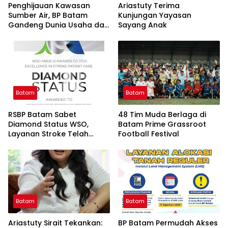
Penghijauan Kawasan
Ariastuty Terima
Sumber Air, BP Batam
Kunjungan Yayasan
Gandeng Dunia Usaha dan
Sayang Anak
Akademisi
Batam
Batam
RSBP Batam Sabet
48 Tim Muda Berlaga di
Diamond Status WSO,
Batam Prime Grassroot
Layanan Stroke Telah
Football Festival
Setara Standar
Internasional
Batam
Batam
Ariastuty Sirait Tekankan:
BP Batam Permudah Akses