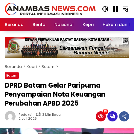
Langsung
ke
konten
Beranda
Berita
Nasional
Kepri
Hukum dan Kri
Beranda
Kepri
Batam
Batam
DPRD Batam Gelar Paripurna
Penyampaian Nota Keuangan
Perubahan APBD 2025
15
Redaksi
3 Min Baca
2 Juli 2025