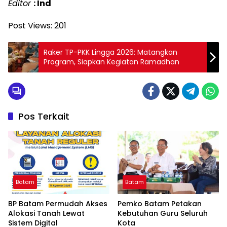
Editor
: Ind
Post Views:
201
Raker TP-PKK Lingga 2026: Matangkan
Program, Siapkan Kegiatan Ramadhan
Pos Terkait
Batam
Batam
BP Batam Permudah Akses
Pemko Batam Petakan
Alokasi Tanah Lewat
Kebutuhan Guru Seluruh
Sistem Digital
Kota