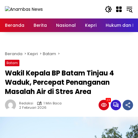
Langsung
ke
konten
Beranda
Berita
Nasional
Kepri
Hukum dan Kri
Beranda
Kepri
Batam
Batam
Wakil Kepala BP Batam Tinjau 4
Waduk, Percepat Penanganan
Masalah Air di Stres Area
23
Redaksi
1 Min Baca
2 Februari 2026