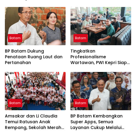
Batam
Batam
BP Batam Dukung
Tingkatkan
Penataan Ruang Laut dan
Profesionalisme
Pertanahan
Wartawan, PWI Kepri Siap
Gelar Uji Kompetensi
Wartawan Gratis Sesuai
Prosedur
Batam
Batam
Amsakar dan Li Claudia
BP Batam Kembangkan
Temui Ratusan Anak
Super Apps, Semua
Rempang, Sekolah Merah
Layanan Cukup Melalui
Putih Jembatan Mencapai
Satu Pintu Digital