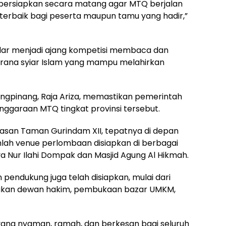
ipersiapkan secara matang agar MTQ berjalan
erbaik bagi peserta maupun tamu yang hadir,”
dar menjadi ajang kompetisi membaca dan
arana syiar Islam yang mampu melahirkan
jungpinang, Raja Ariza, memastikan pemerintah
ggaraan MTQ tingkat provinsi tersebut.
asan Taman Gurindam XII, tepatnya di depan
lah venue perlombaan disiapkan di berbagai
aya Nur Ilahi Dompak dan Masjid Agung Al Hikmah.
pendukung juga telah disiapkan, mulai dari
antikan dewan hakim, pembukaan bazar UMKM,
yang nyaman, ramah, dan berkesan bagi seluruh