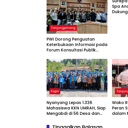
Surispa
Spa Ana
Dukung
dan Rel
Tanjungpinang
PWI Dorong Penguatan
Keterbukaan Informasi pada
Forum Konsultasi Publik
Diskominfo Kepri
Kepri
Tanjun
Nyanyang Lepas 1.336
Wako R
Mahasiswa KKN UMRAH, Siap
Peran S
Mengabdi di 56 Desa dan
dalam 
Kelurahan Kepri
Genera
Tinggalkan Balasan