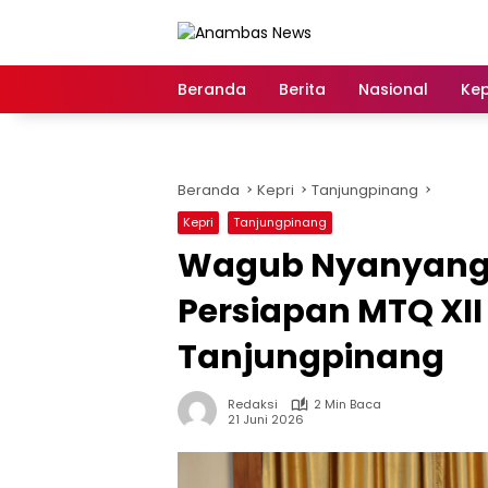
Langsung
ke
konten
Beranda
Berita
Nasional
Kep
Beranda
Kepri
Tanjungpinang
Kepri
Tanjungpinang
Wagub Nyanyang P
Persiapan MTQ XII 
Tanjungpinang
Redaksi
2 Min Baca
21 Juni 2026