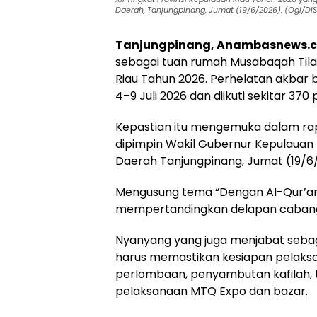
Daerah, Tanjungpinang, Jumat (19/6/2026). (Ogi/D
Tanjungpinang, Anambasnews.
sebagai tuan rumah Musabaqah Tilaw
Riau Tahun 2026. Perhelatan akbar 
4–9 Juli 2026 dan diikuti sekitar 37
Kepastian itu mengemuka dalam rapa
dipimpin Wakil Gubernur Kepulauan 
Daerah Tanjungpinang, Jumat (19/6
Mengusung tema “Dengan Al-Qur’an
mempertandingkan delapan cabang
Nyanyang yang juga menjabat sebag
harus memastikan kesiapan pelaksa
perlombaan, penyambutan kafilah, te
pelaksanaan MTQ Expo dan bazar.