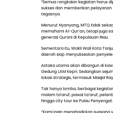
“Semua rangkaian kegiatan harus d
sukses dan memberikan pelayanan t
tegasnya.
Menurut Nyanyang, MTQ tidak seka
memahami Al-Qur’an, tetapi juga s
generasi Qurani di Kepulauan Riau.
Sementara itu, Wakil Wali Kota Tan
daerah siap menyukseskan penyelen
Astaka utama akan dibangun di kaw
Gedung LAM Kepri. Sedangkan sejum
lokasi strategis, termasuk Masjid R
Tak hanya lomba, berbagai kegiatan 
malam ta’aruf, pawai ta’aruf, pel
hingga city tour ke Pulau Penyengat.
“Kami ingin menghadirkan suasana 