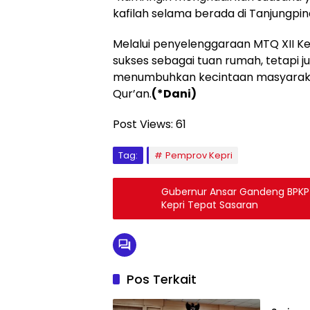
kafilah selama berada di Tanjungpinan
Melalui penyelenggaraan MTQ XII Ke
sukses sebagai tuan rumah, tetapi
menumbuhkan kecintaan masyarakat
Qur’an.
(*Dani)
Post Views:
61
Tag:
Pemprov Kepri
Gubernur Ansar Gandeng BPKP
Kepri Tepat Sasaran
Pos Terkait
Tanjun