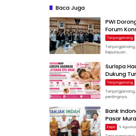
Baca Juga
PWI Dorong
Forum Kons
Tanjungpinang
Tanjungpinang,
Kepulauan…
Surispa Ha
Dukung Tum
Tanjungpinang
Tanjungpinang,
pentingnya…
Bank Indon
Pasar Murah
Kepri
5 Agustu
Tanjungpinang,