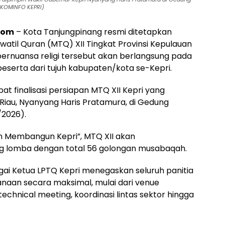
ISKOMINFO KEPRI)
com
– Kota Tanjungpinang resmi ditetapkan
atil Quran (MTQ) XII Tingkat Provinsi Kepulauan
bernuansa religi tersebut akan berlangsung pada
0 peserta dari tujuh kabupaten/kota se-Kepri.
t finalisasi persiapan MTQ XII Kepri yang
Riau, Nyanyang Haris Pratamura, di Gedung
/2026).
 Membangun Kepri”, MTQ XII akan
 lomba dengan total 56 golongan musabaqah.
ai Ketua LPTQ Kepri menegaskan seluruh panitia
naan secara maksimal, mulai dari venue
chnical meeting, koordinasi lintas sektor hingga