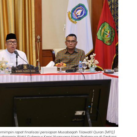
mimpin rapat finalisasi persiapan Musabaqah Tilawatil Quran (MTQ)
ng dipimpin Wakil Gubernur Kepri Nyanyang Haris Pratamura di Gedung