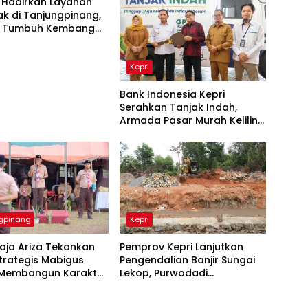
 Hadirkan Layanan
k di Tanjungpinang,
 Tumbuh Kembang
aksasi Si Kecil
Kepri
Bank Indonesia Kepri
Serahkan Tanjak Indah,
Armada Pasar Murah Keliling
Jaga Kestabilan Inflasi
Daerah
gpinang
Kepri
aja Ariza Tekankan
Pemprov Kepri Lanjutkan
trategis Mabigus
Pengendalian Banjir Sungai
Membangun Karakter
Lekop, Purwodadi
si Muda
Ditargetkan Bebas
Genangan